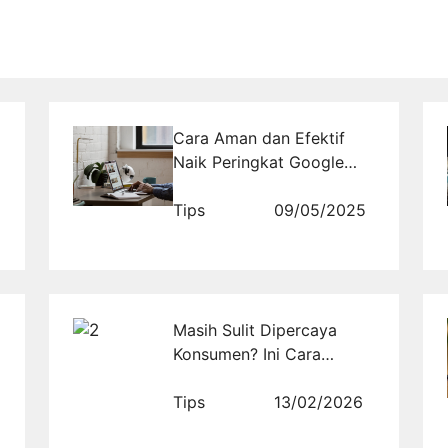
Cara Aman dan Efektif
Naik Peringkat Google
Lewat Backlink
Profesional
Tips
09/05/2025
Masih Sulit Dipercaya
Konsumen? Ini Cara
Cerdas Membangun Brand
Lewat Blogger!
Tips
13/02/2026