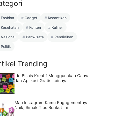
ategori
Fashion
Gadget
Kecantikan
Kesehatan
Konten
Kuliner
Nasional
Pariwisata
Pendidikan
Politik
rtikel Trending
Ide Bisnis Kreatif Menggunakan Canva
dan Aplikasi Gratis Lainnya
Mau Instagram Kamu Engagementnya
Naik, Simak Tips Berikut Ini