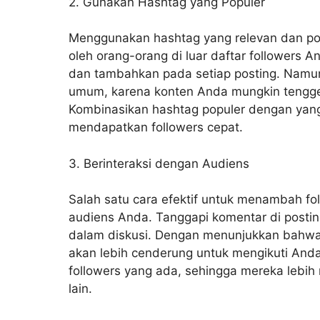
2. Gunakan Hashtag yang Populer
Menggunakan hashtag yang relevan dan p
oleh orang-orang di luar daftar followers 
dan tambahkan pada setiap posting. Namun
umum, karena konten Anda mungkin tenggela
Kombinasikan hashtag populer dengan yang
mendapatkan followers cepat.
3. Berinteraksi dengan Audiens
Salah satu cara efektif untuk menambah fol
audiens Anda. Tanggapi komentar di postin
dalam diskusi. Dengan menunjukkan bahwa
akan lebih cenderung untuk mengikuti Anda.
followers yang ada, sehingga mereka leb
lain.