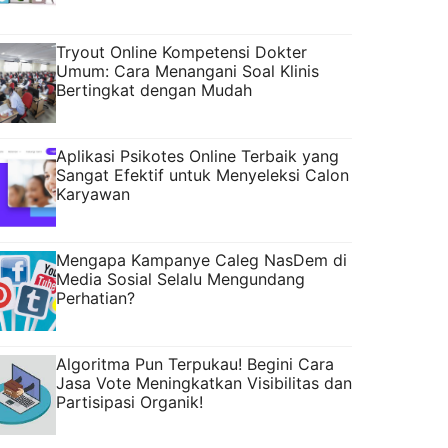
Tryout Online Kompetensi Dokter
Umum: Cara Menangani Soal Klinis
Bertingkat dengan Mudah
Aplikasi Psikotes Online Terbaik yang
Sangat Efektif untuk Menyeleksi Calon
Karyawan
Mengapa Kampanye Caleg NasDem di
Media Sosial Selalu Mengundang
Perhatian?
Algoritma Pun Terpukau! Begini Cara
Jasa Vote Meningkatkan Visibilitas dan
Partisipasi Organik!