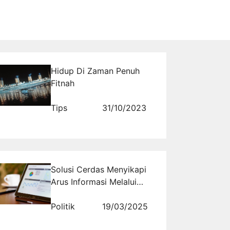
Hidup Di Zaman Penuh
Fitnah
Tips
31/10/2023
Solusi Cerdas Menyikapi
Arus Informasi Melalui
Media Monitoring
Politik
19/03/2025