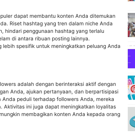
opuler dapat membantu konten Anda ditemukan
Anda. Riset hashtag yang tren dalam niche Anda
, hindari penggunaan hashtag yang terlalu
m di antara ribuan posting lainnya.
 lebih spesifik untuk meningkatkan peluang Anda
lowers adalah dengan berinteraksi aktif dengan
gan Anda, ajukan pertanyaan, dan berpartisipasi
 Anda peduli terhadap followers Anda, mereka
 Aktivitas ini juga dapat meningkatkan loyalitas
ih mungkin membagikan konten Anda kepada orang