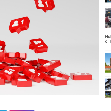
Hu
di 