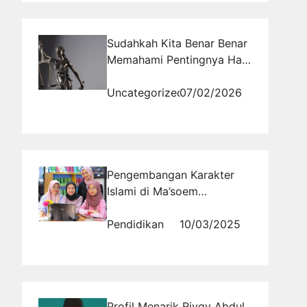
Sudahkah Kita Benar Benar
Memahami Pentingnya Hari
Kehakiman Nasional bagi
Masa Depan Hukum
Uncategorized
07/02/2026
Indonesia
Pengembangan Karakter
Islami di Ma’soem
University: Membentuk
Identitas dan Kepribadian
Pendidikan
10/03/2025
Berkualitas
Profil Menarik Rivqy Abdul