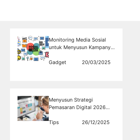
Monitoring Media Sosial
untuk Menyusun Kampanye
yang Lebih Relevan dan
Efektif
Gadget
20/03/2025
Menyusun Strategi
Pemasaran Digital 2026
yang Responsif terhadap
Algoritma Pencarian Visual
Tips
26/12/2025