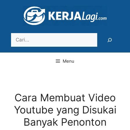
Langsung
ke
isi
Search
Menu
Cara Membuat Video
Youtube yang Disukai
Banyak Penonton