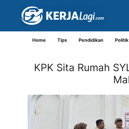
Langsung
ke
isi
Home
Tips
Pendidikan
Politik
KPK Sita Rumah SYL S
Ma