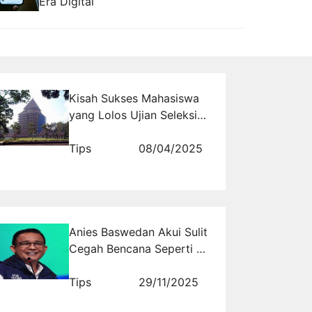
Era Digital
Kisah Sukses Mahasiswa
yang Lolos Ujian Seleksi
UI: Inspirasi untukmu!
Tips
08/04/2025
Anies Baswedan Akui Sulit
Cegah Bencana Seperti di
Sumatera-Aceh, Tapi
Risiko Bisa Dikurangi
Tips
29/11/2025
dengan Cara Ini