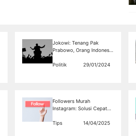
Jokowi: Tenang Pak
Prabowo, Orang Indonesia
Banyak yang Bodoh, Saya
Sudah Atur!
Politik
29/01/2024
Followers Murah
Instagram: Solusi Cepat
Naikkan Reputasi Online
Tips
14/04/2025