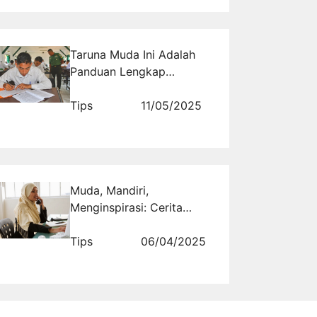
Taruna Muda Ini Adalah
Panduan Lengkap
Mengikuti Tryout TNI Tes
Akademik Gratis untuk
Tips
11/05/2025
Pemula
Muda, Mandiri,
Menginspirasi: Cerita
Pengusaha Hijab yang
Menyentuh Hati
Tips
06/04/2025