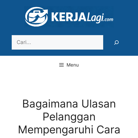
Langsung
ke
isi
Search
Menu
Bagaimana Ulasan
Pelanggan
Mempengaruhi Cara