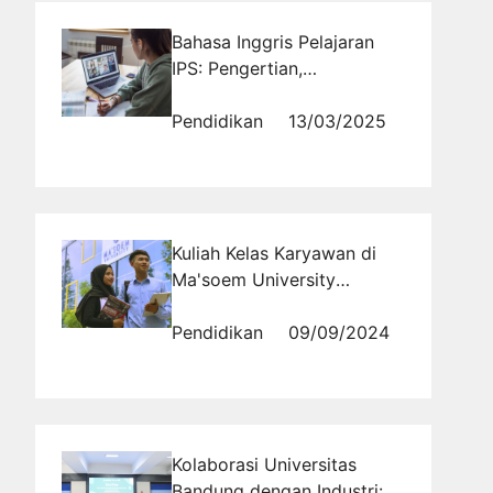
Bahasa Inggris Pelajaran
IPS: Pengertian,
Terjemahan, dan Contoh
Kalimat
Pendidikan
13/03/2025
Kuliah Kelas Karyawan di
Ma'soem University
Bandung untuk Pekerja
yang Ingin Berkembang
Pendidikan
09/09/2024
Kolaborasi Universitas
Bandung dengan Industri: