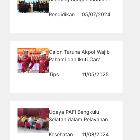
Mencetak Profesional
Handal
Pendidikan
05/07/2024
Calon Taruna Akpol Wajib
Pahami dan Ikuti Cara
Tryout POLRI Akpol Gratis
Online Tanpa Biaya
Tips
11/05/2025
Upaya PAFI Bengkulu
Selatan dalam Pelayanan
Kesehatan dan Penyuluhan
Obat
Kesehatan
11/08/2024