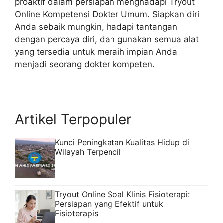
proaktif dalam persiapan menghadapi Tryout
Online Kompetensi Dokter Umum. Siapkan diri
Anda sebaik mungkin, hadapi tantangan
dengan percaya diri, dan gunakan semua alat
yang tersedia untuk meraih impian Anda
menjadi seorang dokter kompeten.
Artikel Terpopuler
Kunci Peningkatan Kualitas Hidup di
Wilayah Terpencil
Tryout Online Soal Klinis Fisioterapi:
Persiapan yang Efektif untuk
Fisioterapis