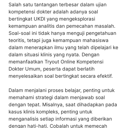
Salah satu tantangan terbesar dalam ujian
kompetensi dokter adalah adanya soal
bertingkat UKDI yang mengeksplorasi
kemampuan analitis dan pemecahan masalah.
Soal-soal ini tidak hanya menguji pengetahuan
teoritis, tetapi juga kemampuan mahasiswa
dalam menerapkan ilmu yang telah dipelajari ke
dalam situasi klinis yang nyata. Dengan
memanfaatkan Tryout Online Kompetensi
Dokter Umum, peserta dapat berlatih
menyelesaikan soal bertingkat secara efektif.
Dalam menjalani proses belajar, penting untuk
memahami strategi dalam menjawab soal
dengan tepat. Misalnya, saat dihadapkan pada
kasus klinis kompleks, penting untuk
menganalisis setiap informasi yang diberikan
dengan hati-hati. Cobalah untuk memecah