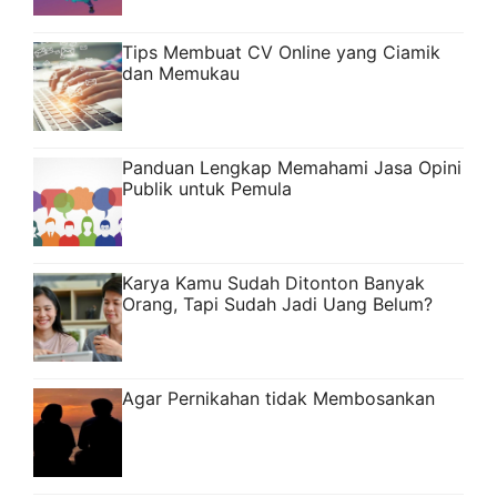
Tips Membuat CV Online yang Ciamik
dan Memukau
Panduan Lengkap Memahami Jasa Opini
Publik untuk Pemula
Karya Kamu Sudah Ditonton Banyak
Orang, Tapi Sudah Jadi Uang Belum?
Agar Pernikahan tidak Membosankan