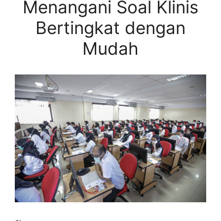
Menangani Soal Klinis
Bertingkat dengan
Mudah