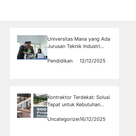
Universitas Mana yang Ada
Jurusan Teknik Industri
dengan Biaya Kuliah
Terjangkau?
Pendidikan
12/12/2025
Kontraktor Terdekat: Solusi
Tepat untuk Kebutuhan
Konstruksi dan Renovasi
Rumah Anda
Uncategorized
16/12/2025