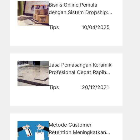
Bisnis Online Pemula
dengan Sistem Dropship:
Masih Relevan atau Sudah
Usang?
Tips
10/04/2025
Jasa Pemasangan Keramik
Profesional Cepat Rapih
dan Kuat
Tips
20/12/2021
Metode Customer
Retention Meningkatkan
Repeat Order Hingga 70%