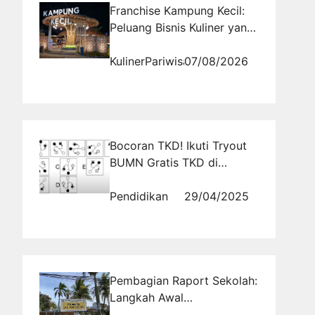
Franchise Kampung Kecil:
Peluang Bisnis Kuliner yang
Menjanjikan di Tahun 2027
Kuliner
Pariwisata
07/08/2026
Bocoran TKD! Ikuti Tryout
BUMN Gratis TKD di
Tryout.id dan Pelajari
Contoh Soalnya
Pendidikan
29/04/2025
Pembagian Raport Sekolah:
Langkah Awal
Meningkatkan Prestasi