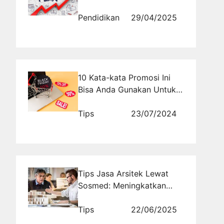
CPNS Maksimal
Pendidikan
29/04/2025
10 Kata-kata Promosi Ini
Bisa Anda Gunakan Untuk
Menarik Perhatian
Konsumen
Tips
23/07/2024
Tips Jasa Arsitek Lewat
Sosmed: Meningkatkan
Visibilitas dan Daya Tarik
Proyek Anda
Tips
22/06/2025