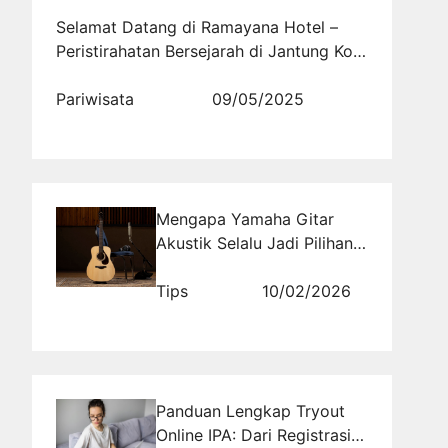
Selamat Datang di Ramayana Hotel –
Peristirahatan Bersejarah di Jantung Kota
Tasikmalaya
Pariwisata
09/05/2025
Mengapa Yamaha Gitar
Akustik Selalu Jadi Pilihan
Musisi? Temukan Alasannya
di Sini!
Tips
10/02/2026
Panduan Lengkap Tryout
Online IPA: Dari Registrasi