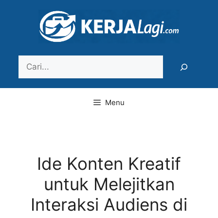
Langsung
ke
isi
Search
Menu
Ide Konten Kreatif
untuk Melejitkan
Interaksi Audiens di