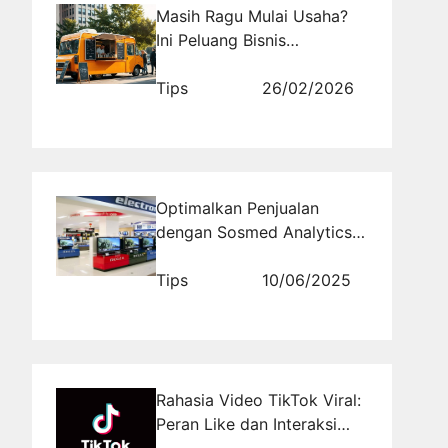
Masih Ragu Mulai Usaha?
Ini Peluang Bisnis
Menjanjikan yang Bisa
Kamu Coba Sekarang
Tips
26/02/2026
Optimalkan Penjualan
dengan Sosmed Analytics
Toko Elektronik Melalui
Rajakomen.com
Tips
10/06/2025
Rahasia Video TikTok Viral:
Peran Like dan Interaksi
dalam Algoritma