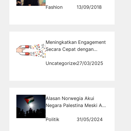
Fashion
13/09/2018
Meningkatkan Engagement
Secara Cepat dengan
Bantuan Jasa Buzzer
Profesional
Uncategorized
27/03/2025
Alasan Norwegia Akui
Negara Palestina Meski Ada
Pro-Kontra
Politik
31/05/2024