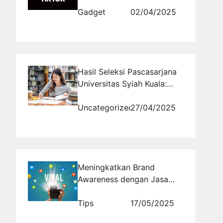
Gadget
02/04/2025
Hasil Seleksi Pascasarjana
Universitas Syiah Kuala:
Informasi Gelombang I
Semester Ganjil 2025/2026
Uncategorized
27/04/2025
Meningkatkan Brand
Awareness dengan Jasa
Viral: Bagaimana
Rajakomen.com Dapat
Tips
17/05/2025
Membantu Anda