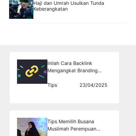
Haji dan Umrah Usulkan Tunda
Keberangkatan
Inilah Cara Backlink
Mengangkat Branding
Website Kamu
Tips
23/04/2025
Tips Memilih Busana
Muslimah Perempuan
YÐ°ng BÐ°Ñ–k