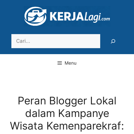
Langsung
ke
isi
Search
Menu
Peran Blogger Lokal
dalam Kampanye
Wisata Kemenparekraf: