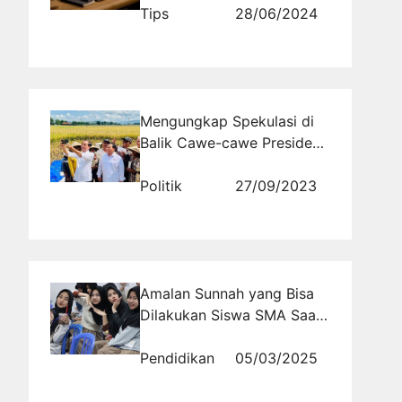
Anda Tidak Akan Percaya
Tips
28/06/2024
Dampaknya!
Mengungkap Spekulasi di
Balik Cawe-cawe Presiden,
Menutupi Kejahatan atau
Tindakan Korupsi?
Politik
27/09/2023
Amalan Sunnah yang Bisa
Dilakukan Siswa SMA Saat
Ramadan
Pendidikan
05/03/2025