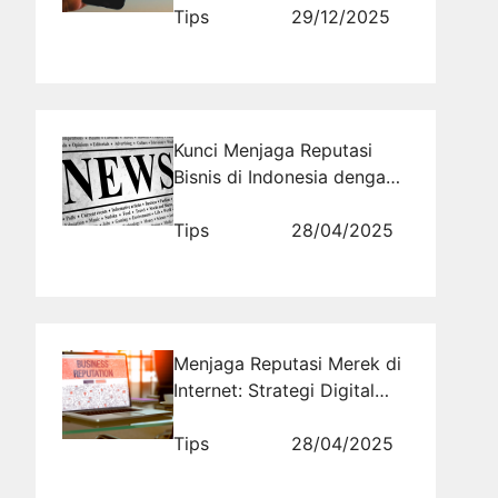
Meningkatkan Brand
Tips
29/12/2025
Awareness di Era Digital
Kunci Menjaga Reputasi
Bisnis di Indonesia dengan
Pemantauan Media Digital
Tips
28/04/2025
Menjaga Reputasi Merek di
Internet: Strategi Digital
untuk Keberlanjutan Bisnis
Tips
28/04/2025