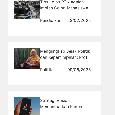
Tips Lolos PTN adalah
Impian Calon Mahasiswa
Pendidikan
23/02/2025
Mengungkap Jejak Politik
dan Kepemimpinan: Profil
Gubernur Khofifah Indar
Parawansa Provinsi Jawa
Politik
09/06/2025
Timur
Strategi Efisien
Memanfaatkan Konten
Video Pendek untuk