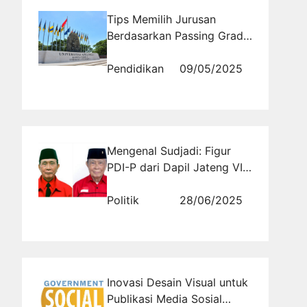
Tips Memilih Jurusan
Berdasarkan Passing Grade
SNBT UNAIR 2025
Pendidikan
09/05/2025
Mengenal Sudjadi: Figur
PDI-P dari Dapil Jateng VI
yang Selalu Hadir di Tengah
Warga
Politik
28/06/2025
Inovasi Desain Visual untuk
Publikasi Media Sosial