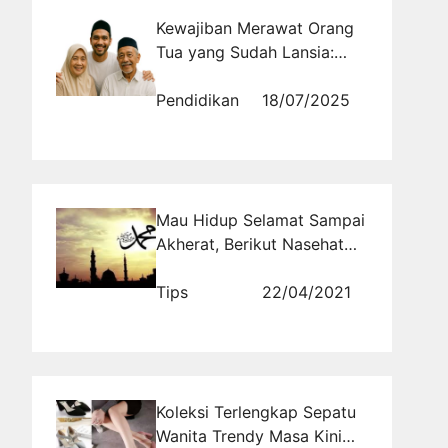
Kewajiban Merawat Orang
Tua yang Sudah Lansia:
Teladan Uwais Al Qarni dan
Janji Surga
Pendidikan
18/07/2025
Mau Hidup Selamat Sampai
Akherat, Berikut Nasehat
Rasulullah
Tips
22/04/2021
Koleksi Terlengkap Sepatu
Wanita Trendy Masa Kini