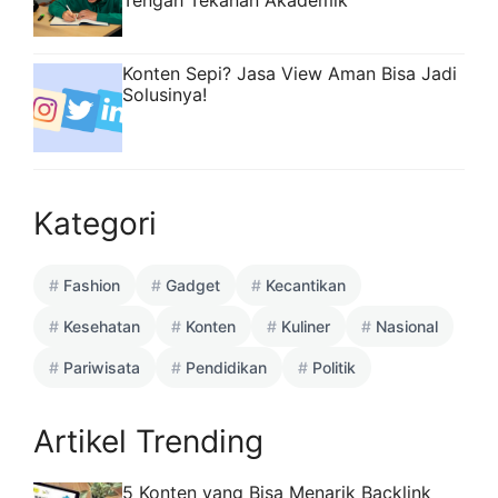
Konten Sepi? Jasa View Aman Bisa Jadi
Solusinya!
Kategori
Fashion
Gadget
Kecantikan
Kesehatan
Konten
Kuliner
Nasional
Pariwisata
Pendidikan
Politik
Artikel Trending
5 Konten yang Bisa Menarik Backlink