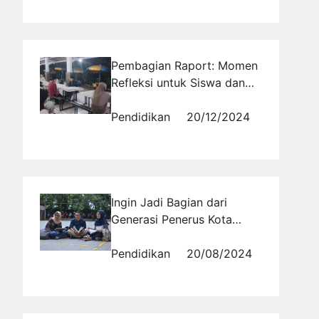
Pembagian Raport: Momen
Refleksi untuk Siswa dan
Orang Tua
Pendidikan
20/12/2024
Ingin Jadi Bagian dari
Generasi Penerus Kota
Bandung? Yuk, Kuliah di
Sini!
Pendidikan
20/08/2024