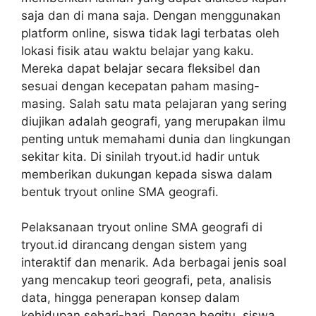
saja dan di mana saja. Dengan menggunakan
platform online, siswa tidak lagi terbatas oleh
lokasi fisik atau waktu belajar yang kaku.
Mereka dapat belajar secara fleksibel dan
sesuai dengan kecepatan paham masing-
masing. Salah satu mata pelajaran yang sering
diujikan adalah geografi, yang merupakan ilmu
penting untuk memahami dunia dan lingkungan
sekitar kita. Di sinilah tryout.id hadir untuk
memberikan dukungan kepada siswa dalam
bentuk tryout online SMA geografi.
Pelaksanaan tryout online SMA geografi di
tryout.id dirancang dengan sistem yang
interaktif dan menarik. Ada berbagai jenis soal
yang mencakup teori geografi, peta, analisis
data, hingga penerapan konsep dalam
kehidupan sehari-hari. Dengan begitu, siswa