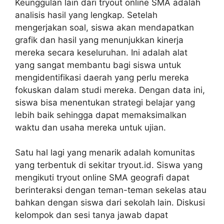
Keunggulan lain dari tryout online SMA adalah
analisis hasil yang lengkap. Setelah
mengerjakan soal, siswa akan mendapatkan
grafik dan hasil yang menunjukkan kinerja
mereka secara keseluruhan. Ini adalah alat
yang sangat membantu bagi siswa untuk
mengidentifikasi daerah yang perlu mereka
fokuskan dalam studi mereka. Dengan data ini,
siswa bisa menentukan strategi belajar yang
lebih baik sehingga dapat memaksimalkan
waktu dan usaha mereka untuk ujian.
Satu hal lagi yang menarik adalah komunitas
yang terbentuk di sekitar tryout.id. Siswa yang
mengikuti tryout online SMA geografi dapat
berinteraksi dengan teman-teman sekelas atau
bahkan dengan siswa dari sekolah lain. Diskusi
kelompok dan sesi tanya jawab dapat