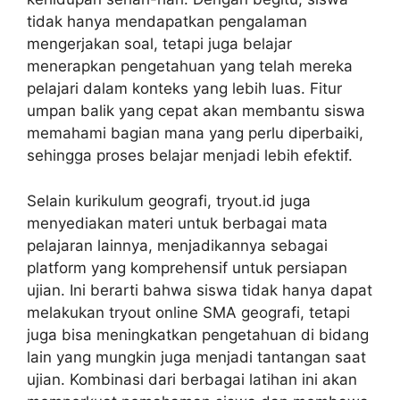
tidak hanya mendapatkan pengalaman
mengerjakan soal, tetapi juga belajar
menerapkan pengetahuan yang telah mereka
pelajari dalam konteks yang lebih luas. Fitur
umpan balik yang cepat akan membantu siswa
memahami bagian mana yang perlu diperbaiki,
sehingga proses belajar menjadi lebih efektif.
Selain kurikulum geografi, tryout.id juga
menyediakan materi untuk berbagai mata
pelajaran lainnya, menjadikannya sebagai
platform yang komprehensif untuk persiapan
ujian. Ini berarti bahwa siswa tidak hanya dapat
melakukan tryout online SMA geografi, tetapi
juga bisa meningkatkan pengetahuan di bidang
lain yang mungkin juga menjadi tantangan saat
ujian. Kombinasi dari berbagai latihan ini akan