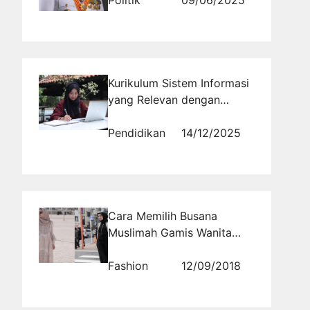
Sumatera Barat dan
Politik
09/06/2025
Kontribusinya dalam Politik
Daerah
Kurikulum Sistem Informasi
yang Relevan dengan
Kebutuhan Industri di
Masoem University
Pendidikan
14/12/2025
Cara Memilih Busana
Muslimah Gamis Wanita
yang Benar
Fashion
12/09/2018