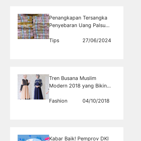
Penangkapan Tersangka
Penyebaran Uang Palsu
Senilai Rp22 Miliar oleh
Polda Metro Jaya
Tips
27/06/2024
Tren Busana Muslim
Modern 2018 yang Bikin
Tampilan Makin Hits
Fashion
04/10/2018
Kabar Baik! Pemprov DKI