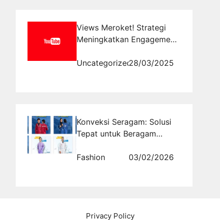
Views Meroket! Strategi
Meningkatkan Engagement
YouTube Secara Efektif
Uncategorized
28/03/2025
Konveksi Seragam: Solusi
Tepat untuk Beragam
Kebutuhan Busana Formal
dan Custom
Fashion
03/02/2026
Privacy Policy