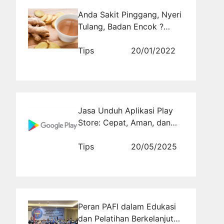
Anda Sakit Pinggang, Nyeri
Tulang, Badan Encok ?
Rebus Saja Herbal Ini Lalu
Minum Sebelum Tidur
Tips
20/01/2022
Jasa Unduh Aplikasi Play
Store: Cepat, Aman, dan
Tanpa Ribet
Tips
20/05/2025
Peran PAFI dalam Edukasi
dan Pelatihan Berkelanjutan