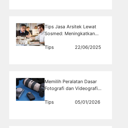
Tips Jasa Arsitek Lewat
Sosmed: Meningkatkan
Visibilitas dan Daya Tarik
Proyek Anda
Tips
22/06/2025
Memilih Peralatan Dasar
Fotografi dan Videografi
untuk Pemula
Tips
05/01/2026