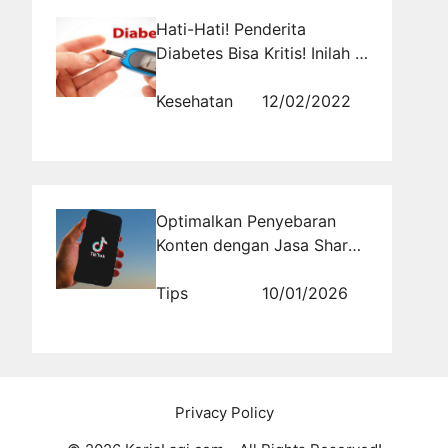
Hati-Hati! Penderita
Diabetes Bisa Kritis! Inilah 4
Gejala Awal Kadar Gula
Tinggi yang Tidak Boleh
Kesehatan
12/02/2022
Disepelekan
Optimalkan Penyebaran
Konten dengan Jasa Share
TikTok
Tips
10/01/2026
Privacy Policy