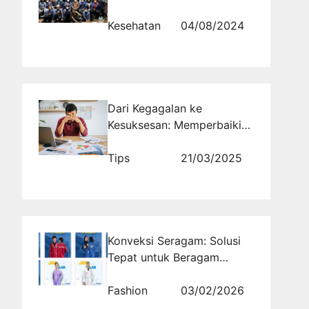
bagi Profesional Farmasi
Kesehatan
04/08/2024
Dari Kegagalan ke
Kesuksesan: Memperbaiki
Kesalahan Konten Viral
untuk Hasil yang Lebih Baik
Tips
21/03/2025
Konveksi Seragam: Solusi
Tepat untuk Beragam
Kebutuhan Busana Formal
dan Custom
Fashion
03/02/2026