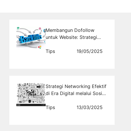
Membangun Dofollow
untuk Website: Strategi
Efektif dengan
Rajabacklink.com
Tips
19/05/2025
Strategi Networking Efektif
di Era Digital melalui Sosial
Media
Tips
13/03/2025