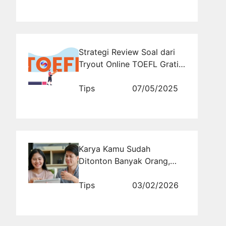
Strategi Review Soal dari
Tryout Online TOEFL Gratis
untuk Peningkatan Skor
Tips
07/05/2025
Karya Kamu Sudah
Ditonton Banyak Orang,
Tapi Sudah Jadi Uang
Belum?
Tips
03/02/2026