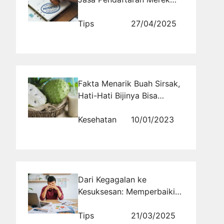
untuk Startup dan UMKM
Tips
27/04/2025
Fakta Menarik Buah Sirsak,
Hati-Hati Bijinya Bisa
Beracun!
Kesehatan
10/01/2023
Dari Kegagalan ke
Kesuksesan: Memperbaiki
Kesalahan Konten Viral
untuk Hasil yang Lebih Baik
Tips
21/03/2025