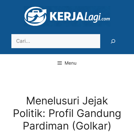
Langsung
ke
isi
Search
Menu
Menelusuri Jejak
Politik: Profil Gandung
Pardiman (Golkar)