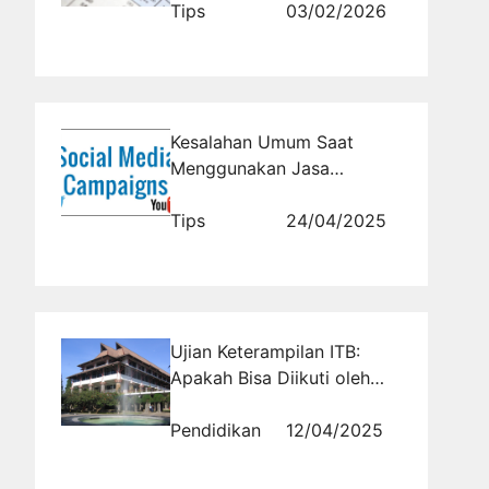
Tips
03/02/2026
Kesalahan Umum Saat
Menggunakan Jasa
Campaign Media Sosial dan
Cara Menghindarinya
Tips
24/04/2025
Ujian Keterampilan ITB:
Apakah Bisa Diikuti oleh
Siswa Non-Seni?
Pendidikan
12/04/2025