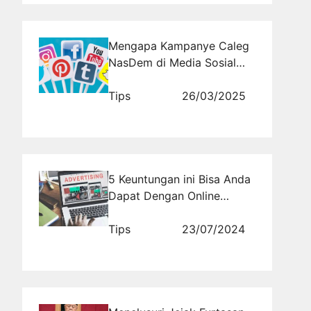
Mengapa Kampanye Caleg
NasDem di Media Sosial
Selalu Mengundang
Perhatian?
Tips
26/03/2025
5 Keuntungan ini Bisa Anda
Dapat Dengan Online
Advertising
Tips
23/07/2024