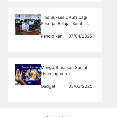
Tips Sukses CASN bagi
Pekerja: Belajar Sambil
Kerja, Bisa!
Pendidikan
07/04/2025
Mengoptimalkan Social
Listening untuk
Menghadapi Perubahan
Tren Pasar
Gadget
03/03/2025