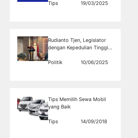
Tips
19/03/2025
Rudianto Tjen, Legislator
dengan Kepedulian Tinggi
pada Pembangunan Bangka
Belitung
Politik
10/06/2025
Tips Memilih Sewa Mobil
yang Baik
Tips
14/09/2018