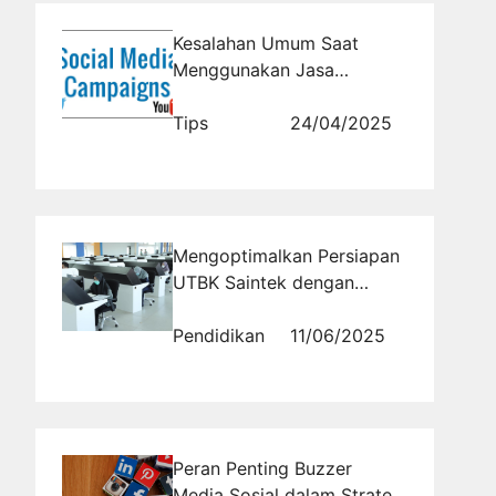
Kesalahan Umum Saat
Menggunakan Jasa
Campaign Media Sosial dan
Cara Menghindarinya
Tips
24/04/2025
Mengoptimalkan Persiapan
UTBK Saintek dengan
Tryout Online
Pendidikan
11/06/2025
Peran Penting Buzzer
Media Sosial dalam Strategi