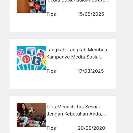
Pemasaran Digital:
Temukan Solusinya di
Tips
15/05/2025
Rajakomen.com
Langkah-Langkah Membuat
Kampanye Media Sosial
yang Berkelanjutan dan
Konsisten
Tips
17/03/2025
Tips Memilih Tas Sesuai
dengan Kebutuhan Anda,
Seperti Apa Ya?
Tips
20/05/2020