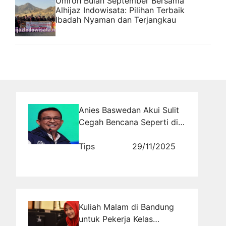
Umroh Bulan September Bersama
Alhijaz Indowisata: Pilihan Terbaik
Ibadah Nyaman dan Terjangkau
Anies Baswedan Akui Sulit
Cegah Bencana Seperti di
Sumatera-Aceh, Tapi Risiko
Bisa Dikurangi dengan Cara
Tips
29/11/2025
Ini
Kuliah Malam di Bandung
untuk Pekerja Kelas