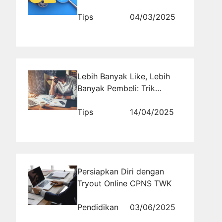
Menggunakannya untuk
Promosi Usaha Anda?
Tips
04/03/2025
Lebih Banyak Like, Lebih
Banyak Pembeli: Trik
Sukses UMKM di Sosmed
Tips
14/04/2025
Persiapkan Diri dengan
Tryout Online CPNS TWK
Pendidikan
03/06/2025