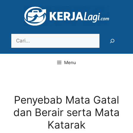
Langsung
ke
isi
Search
Menu
Penyebab Mata Gatal
dan Berair serta Mata
Katarak