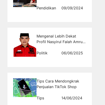
Karyawan Ma'soem
University
Pendidikan
09/09/2024
Mengenal Lebih Dekat
Profil Nasyirul Falah Amru
(PDI-P) Daerah Pemilihan
Jawa Timur X
Politik
06/06/2025
Tips Cara Mendongkrak
Penjualan TikTok Shop
Tips
14/06/2024