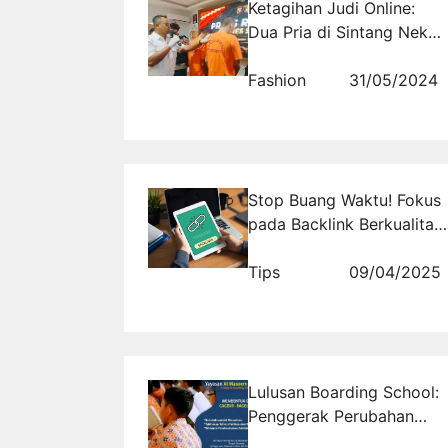
Ketagihan Judi Online:
Dua Pria di Sintang Nekat
Jual Emas Palsu Rp 24
Juta
Fashion
31/05/2024
Stop Buang Waktu! Fokus
pada Backlink Berkualitas
Pakai Cara Ini
Tips
09/04/2025
Lulusan Boarding School:
Penggerak Perubahan
Sosial di Masyarakat