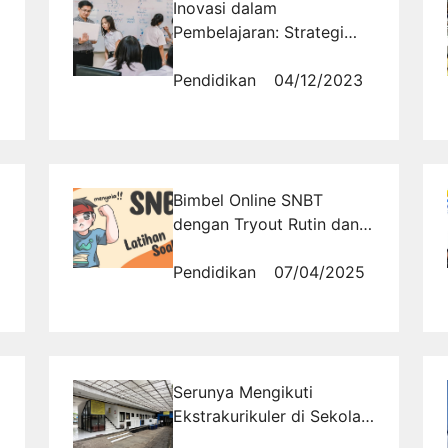
Inovasi dalam
Pembelajaran: Strategi
Pengembangan Karakter
di Era Digital
Pendidikan
04/12/2023
Bimbel Online SNBT
dengan Tryout Rutin dan
Pembahasan Lengkap
Pendidikan
07/04/2025
Serunya Mengikuti
Ekstrakurikuler di Sekolah,
Gak Bakal Nyesel!