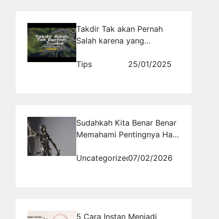
Takdir Tak akan Pernah
Salah karena yang
Menyusunnya adalah Al-
Haqq
Tips
25/01/2025
Sudahkah Kita Benar Benar
Memahami Pentingnya Hari
Kehakiman Nasional bagi
Masa Depan Hukum
Uncategorized
07/02/2026
Indonesia
5 Cara Instan Menjadi