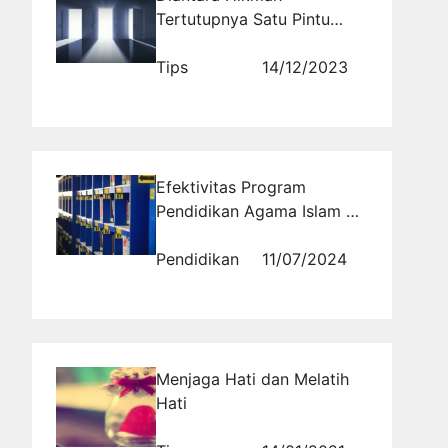
Tertutupnya Satu Pintu
Rrezeki Maka Akan Terbuka
Pintu Rezeki Lainnya
Tips
14/12/2023
Efektivitas Program
Pendidikan Agama Islam di
Pesantren Modern Al
Masoem
Pendidikan
11/07/2024
Menjaga Hati dan Melatih
Hati