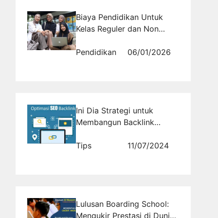
Biaya Pendidikan Untuk
Kelas Reguler dan Non
Reguler Per Semester
Sekitar 5,5 Juta Untuk
Pendidikan
06/01/2026
Bimbingan dan Konseling
Ini Dia Strategi untuk
Membangun Backlink
Berkualitas
Tips
11/07/2024
Lulusan Boarding School:
Mengukir Prestasi di Dunia