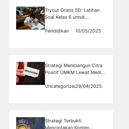
Tryout Gratis SD: Latihan
Soal Kelas 6 untuk
Persiapan Ujian Sekolah
Berstandar
Pendidikan
10/05/2025
Strategi Membangun Citra
Positif UMKM Lewat Media
Sosial
Uncategorized
29/04/2025
Strategi Terbukti
Menciptakan Konten