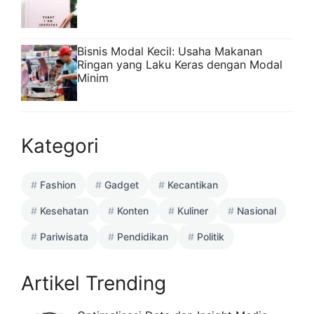
Bisnis Modal Kecil: Usaha Makanan
Ringan yang Laku Keras dengan Modal
Minim
Kategori
Fashion
Gadget
Kecantikan
Kesehatan
Konten
Kuliner
Nasional
Pariwisata
Pendidikan
Politik
Artikel Trending