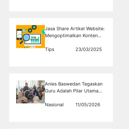
Jasa Share Artikel Website:
Mengoptimalkan Konten
untuk Viralisasi dan
Backlink
Tips
23/03/2025
Anies Baswedan Tegaskan
Guru Adalah Pilar Utama
Pendidikan yang Tidak Bisa
Digantikan oleh Kecerdasan
Nasional
11/05/2026
Buatan AI