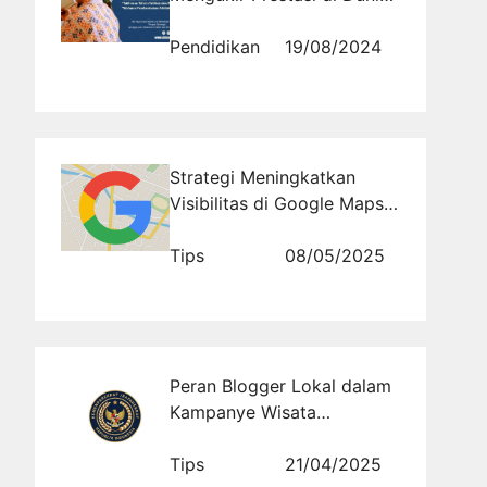
Seni dan Kreativitas
Pendidikan
19/08/2024
Strategi Meningkatkan
Visibilitas di Google Maps
untuk Pelaku Usaha Kecil
Tips
08/05/2025
Peran Blogger Lokal dalam
Kampanye Wisata
Kemenparekraf: Suara
Daerah yang Menggugah
Tips
21/04/2025