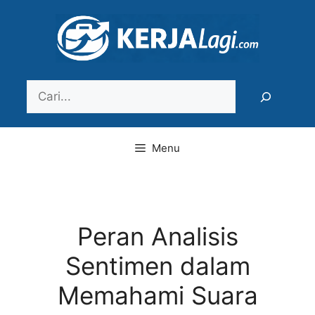
Langsung
ke
isi
Search
Menu
Peran Analisis
Sentimen dalam
Memahami Suara