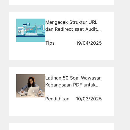
Mengecek Struktur URL
dan Redirect saat Audit
Website
Tips
19/04/2025
Latihan 50 Soal Wawasan
Kebangsaan PDF untuk
Mengasah Pemahaman
Kebangsaan
Pendidikan
10/03/2025