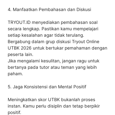
4. Manfaatkan Pembahasan dan Diskusi
TRYOUT.ID menyediakan pembahasan soal
secara lengkap. Pastikan kamu mempelajari
setiap kesalahan agar tidak terulang.
Bergabung dalam grup diskusi Tryout Online
UTBK 2026 untuk bertukar pemahaman dengan
peserta lain.
Jika mengalami kesulitan, jangan ragu untuk
bertanya pada tutor atau teman yang lebih
paham.
5. Jaga Konsistensi dan Mental Positif
Meningkatkan skor UTBK bukanlah proses
instan. Kamu perlu disiplin dan tetap berpikir
positif.