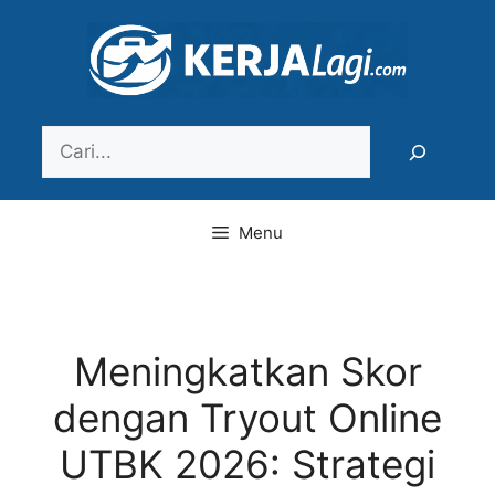
Langsung
ke
isi
Search
Menu
Meningkatkan Skor
dengan Tryout Online
UTBK 2026: Strategi