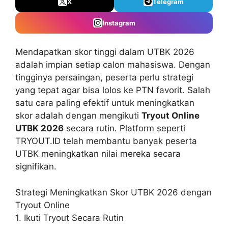
X
Telegram
Instagram
Mendapatkan skor tinggi dalam UTBK 2026
adalah impian setiap calon mahasiswa. Dengan
tingginya persaingan, peserta perlu strategi
yang tepat agar bisa lolos ke PTN favorit. Salah
satu cara paling efektif untuk meningkatkan
skor adalah dengan mengikuti
Tryout Online
UTBK 2026
secara rutin. Platform seperti
TRYOUT.ID telah membantu banyak peserta
UTBK meningkatkan nilai mereka secara
signifikan.
Strategi Meningkatkan Skor UTBK 2026 dengan
Tryout Online
1. Ikuti Tryout Secara Rutin