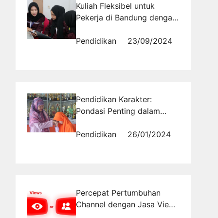
Kuliah Fleksibel untuk
Pekerja di Bandung dengan
Program Kelas Karyawan
Ma'soem University
Pendidikan
23/09/2024
Pendidikan Karakter:
Pondasi Penting dalam
Pembentukan Individu
Berkualitas
Pendidikan
26/01/2024
Percepat Pertumbuhan
Channel dengan Jasa View
Terpercaya