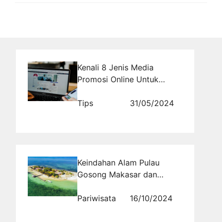
Kenali 8 Jenis Media
Promosi Online Untuk
Mengiklankan Komunitas
Anda
Tips
31/05/2024
Keindahan Alam Pulau
Gosong Makasar dan
Inisiatif Kesehatan
Pariwisata
16/10/2024