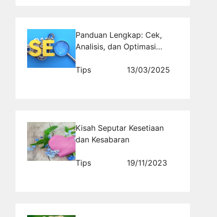
Panduan Lengkap: Cek,
Analisis, dan Optimasi
Domain Authority untuk
SEO
Tips
13/03/2025
Kisah Seputar Kesetiaan
dan Kesabaran
Tips
19/11/2023