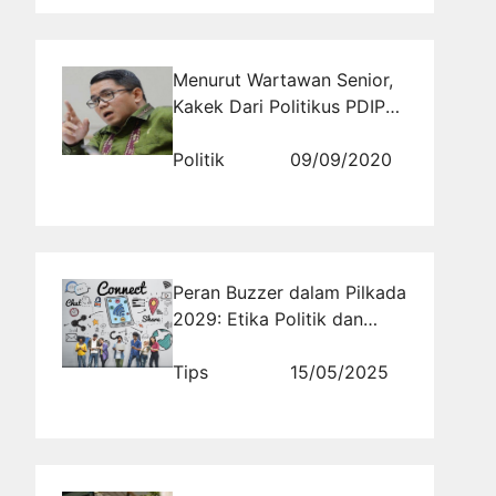
Menurut Wartawan Senior,
Kakek Dari Politikus PDIP
Arteria Dahlan Adalah
Pendiri PKI Sumbar
Politik
09/09/2020
Peran Buzzer dalam Pilkada
2029: Etika Politik dan
Strategi Digital di
Rajakomen.com
Tips
15/05/2025