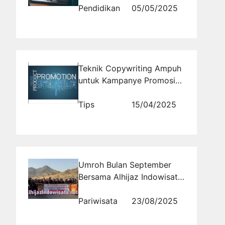
Pendidikan
05/05/2025
Teknik Copywriting Ampuh
untuk Kampanye Promosi
Produk
Tips
15/04/2025
Umroh Bulan September
Bersama Alhijaz Indowisata:
Pilihan Terbaik Ibadah
Nyaman dan Terjangkau
Pariwisata
23/08/2025