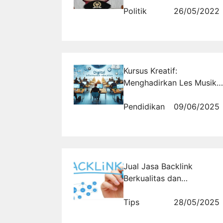
Pemerintah Jokowi
Politik
26/05/2022
Kursus Kreatif:
Menghadirkan Les Musik
yang Membentuk Karakter
Anak
Pendidikan
09/06/2025
Jual Jasa Backlink
Berkualitas dan
Terpercaya
Tips
28/05/2025