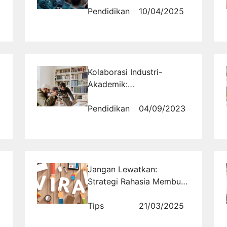
Pendidikan
10/04/2025
Kolaborasi Industri-
Akademik:
Menyempurnakan Soft
Skill Mahasiswa
Pendidikan
04/09/2023
Jangan Lewatkan:
Strategi Rahasia Membuat
Konten Viral di Era Digital
Tips
21/03/2025