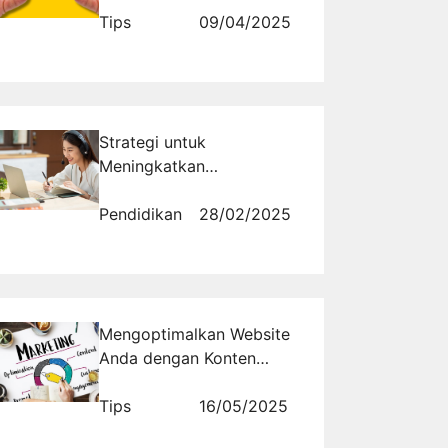
Tips
09/04/2025
Strategi untuk
Meningkatkan
Kemandirian dalam Proses
Belajar Saat Menghadapi
Pendidikan
28/02/2025
Ujian
Mengoptimalkan Website
Anda dengan Konten
Marketing yang Efektif
Tips
16/05/2025