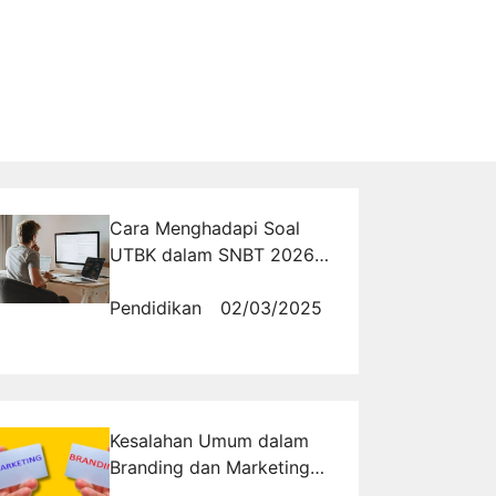
Cara Menghadapi Soal
UTBK dalam SNBT 2026:
Ikuti Strategi Sukses Ala
Tryout.Id!
Pendidikan
02/03/2025
Kesalahan Umum dalam
Branding dan Marketing
yang Harus Dihindari