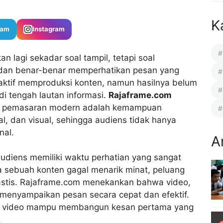
K
ram
Instagram
an lagi sekadar soal tampil, tetapi soal
 dan benar-benar memperhatikan pesan yang
aktif memproduksi konten, namun hasilnya belum
i tengah lautan informasi.
Rajaframe.com
an pemasaran modern adalah kemampuan
l, dan visual, sehingga audiens tidak hanya
nal.
A
audiens memiliki waktu perhatian yang sangat
a sebuah konten gagal menarik minat, peluang
rastis. Rajaframe.com menekankan bahwa video,
 menyampaikan pesan secara cepat dan efektif.
ita, video mampu membangun kesan pertama yang
.