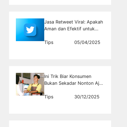
Jasa Retweet Viral: Apakah
Aman dan Efektif untuk
Akun Bisnis?
Tips
05/04/2025
Ini Trik Biar Konsumen
Bukan Sekadar Nonton Aja
Tapi Beli. Kamu Paham Fase
ZMOT, FMOT, SMOT?
Tips
30/12/2025