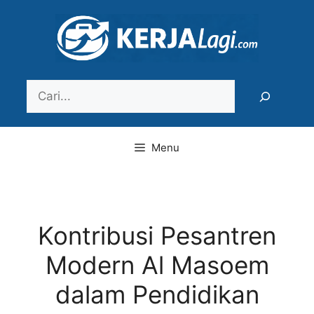
Langsung
ke
isi
Search
Menu
Kontribusi Pesantren
Modern Al Masoem
dalam Pendidikan