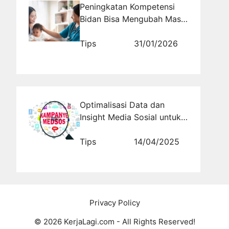
Peningkatan Kompetensi
Bidan Bisa Mengubah Masa
Depan Kesehatan Ibu dan
Anak
Tips
31/01/2026
Optimalisasi Data dan
Insight Media Sosial untuk
Strategi Partai
Tips
14/04/2025
Privacy Policy
© 2026 KerjaLagi.com - All Rights Reserved!