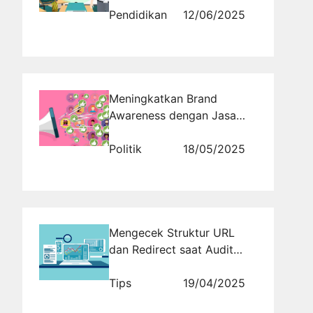
SMA
Pendidikan
12/06/2025
Meningkatkan Brand
Awareness dengan Jasa
Manajemen Iklan: Temukan
Cara Membuat Iklan Viral
Politik
18/05/2025
melalui Rajakomen.com
Mengecek Struktur URL
dan Redirect saat Audit
Website
Tips
19/04/2025