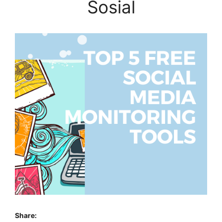
Sosial
Share: