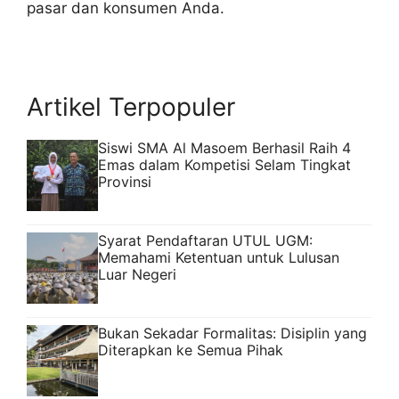
pasar dan konsumen Anda.
Artikel Terpopuler
Siswi SMA Al Masoem Berhasil Raih 4
Emas dalam Kompetisi Selam Tingkat
Provinsi
Syarat Pendaftaran UTUL UGM:
Memahami Ketentuan untuk Lulusan
Luar Negeri
Bukan Sekadar Formalitas: Disiplin yang
Diterapkan ke Semua Pihak