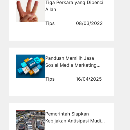
Tiga Perkara yang Dibenci
Allah
Tips
08/03/2022
Panduan Memilih Jasa
Sosial Media Marketing
yang Tepat
Tips
16/04/2025
Pemerintah Siapkan
Kebijakan Antisipasi Mudik
Idulfitri 1444 H