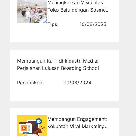
Meningkatkan Visibilitas
Toko Baju dengan Sosmed
Branding Melalui
Rajakomen.com
Tips
10/06/2025
Membangun Karir di Industri Media:
Perjalanan Lulusan Boarding School
Pendidikan
19/08/2024
Membangun Engagement:
Kekuatan Viral Marketing
vs. Iklan Berbayar di Media