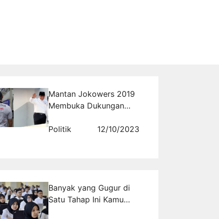
Mantan Jokowers 2019
Membuka Dukungan
untuk Anies-Muhaimin
Politik
12/10/2023
Banyak yang Gugur di
Satu Tahap Ini Kamu
Sudah Siap Hadapi Tes