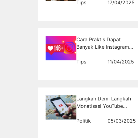
Tips
17/04/2025
Cara Praktis Dapat
Banyak Like Instagram
dengan Jasa Murah dan
Aman
Tips
11/04/2025
Langkah Demi Langkah
Monetisasi YouTube
dengan Google Adsense
Politik
05/03/2025