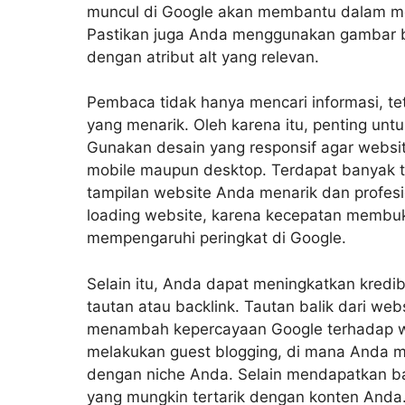
muncul di Google
akan membantu dalam men
Pastikan juga Anda menggunakan gambar b
dengan atribut alt yang relevan.
Pembaca tidak hanya mencari informasi, te
yang menarik. Oleh karena itu, penting unt
Gunakan desain yang responsif agar websi
mobile maupun desktop. Terdapat banyak t
tampilan website Anda menarik dan profes
loading website, karena kecepatan membuk
mempengaruhi peringkat di Google.
Selain itu, Anda dapat meningkatkan kred
tautan atau backlink. Tautan balik dari we
menambah kepercayaan Google terhadap w
melakukan guest blogging, di mana Anda men
dengan niche Anda. Selain mendapatkan ba
yang mungkin tertarik dengan konten Anda