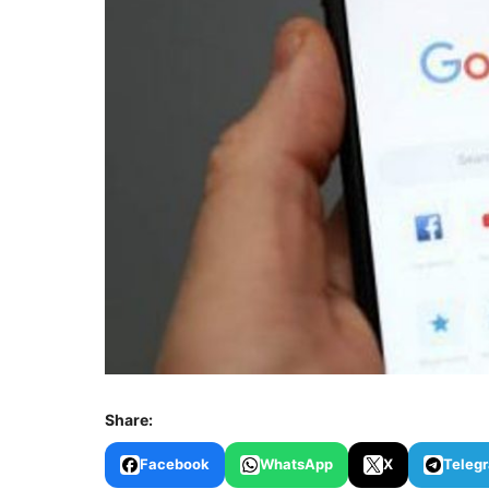
Share:
Facebook
WhatsApp
X
Teleg