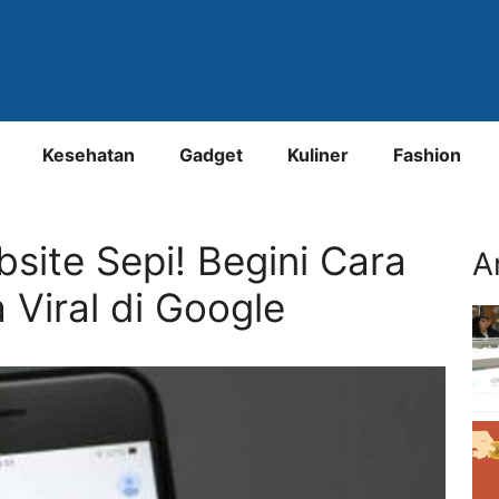
Kesehatan
Gadget
Kuliner
Fashion
ite Sepi! Begini Cara
A
Viral di Google