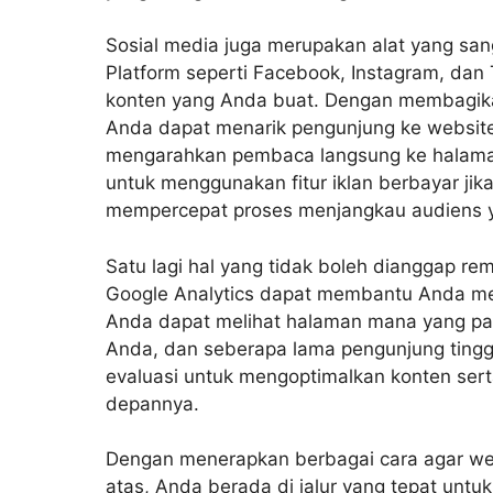
Sosial media juga merupakan alat yang sa
Platform seperti Facebook, Instagram, da
konten yang Anda buat. Dengan membagikan 
Anda dapat menarik pengunjung ke website
mengarahkan pembaca langsung ke halaman
untuk menggunakan fitur iklan berbayar ji
mempercepat proses menjangkau audiens ya
Satu lagi hal yang tidak boleh dianggap re
Google Analytics dapat membantu Anda me
Anda dapat melihat halaman mana yang palin
Anda, dan seberapa lama pengunjung tingga
evaluasi untuk mengoptimalkan konten sert
depannya.
Dengan menerapkan berbagai
cara agar we
atas, Anda berada di jalur yang tepat untu