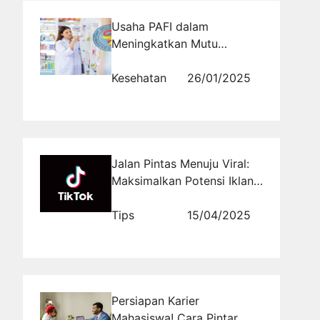
Usaha PAFI dalam
Meningkatkan Mutu
Farmasi dan Layanan
Kesehatan
Kesehatan
26/01/2025
Jalan Pintas Menuju Viral:
Maksimalkan Potensi Iklan
di TikTok
Tips
15/04/2025
Persiapan Karier
Mahasiswa! Cara Pintar