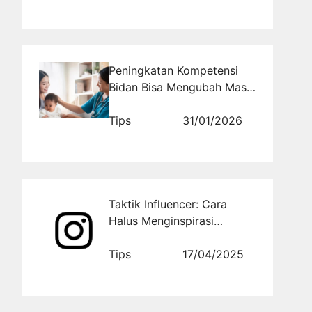
Peningkatan Kompetensi
Bidan Bisa Mengubah Masa
Depan Kesehatan Ibu dan
Anak
Tips
31/01/2026
Taktik Influencer: Cara
Halus Menginspirasi
Follower untuk Ikut Beli
Produk
Tips
17/04/2025