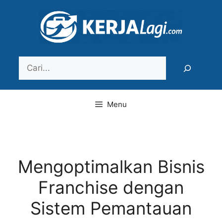
Langsung
ke
isi
Search
Menu
Mengoptimalkan Bisnis
Franchise dengan
Sistem Pemantauan