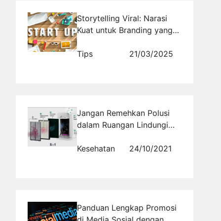
Storytelling Viral: Narasi
Kuat untuk Branding yang
Menginspirasi
Tips
21/03/2025
Jangan Remehkan Polusi
dalam Ruangan Lindungi
Kesehatan Paru-Paru
dengan Penggunaan Air
Kesehatan
24/10/2021
Purifier
Panduan Lengkap Promosi
di Media Sosial dengan