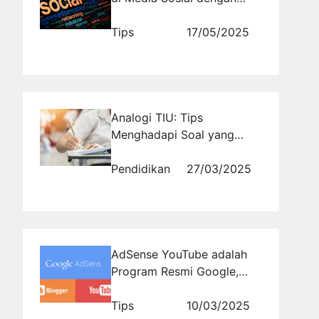
Jasa Social Media
Management dari
Tips
17/05/2025
Rajakomen.com untuk
Meningkatkan Branding
Bisnis Anda
Analogi TIU: Tips
Menghadapi Soal yang
Menjebak
Pendidikan
27/03/2025
AdSense YouTube adalah
Program Resmi Google,
Bagaimana Cara
Bergabung?
Tips
10/03/2025