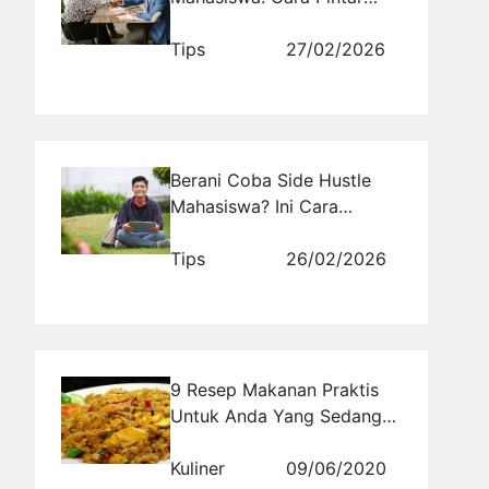
Membangun Masa Depan
Sejak Kuliah
Tips
27/02/2026
Berani Coba Side Hustle
Mahasiswa? Ini Cara
Cerdas Mengubah Waktu
Luang Jadi Cuan
Tips
26/02/2026
9 Resep Makanan Praktis
Untuk Anda Yang Sedang
Sibuk
Kuliner
09/06/2020