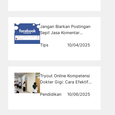
Jangan Biarkan Postingan
Sepi! Jasa Komentar
Facebook Siap Bantu
Tips
10/04/2025
Tryout Online Kompetensi
Dokter Gigi: Cara Efektif
Menghadapi Ujian dengan
Persiapan Mental yang
Pendidikan
10/06/2025
Matang