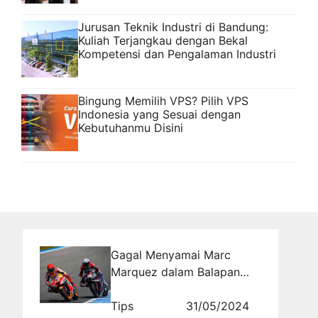
Jurusan Teknik Industri di Bandung:
Kuliah Terjangkau dengan Bekal
Kompetensi dan Pengalaman Industri
Bingung Memilih VPS? Pilih VPS
Indonesia yang Sesuai dengan
Kebutuhanmu Disini
Gagal Menyamai Marc
Marquez dalam Balapan
MotoGP Catalunya,
Membawa Dampak Positif
Tips
31/05/2024