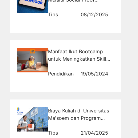
Facebook untuk
Meningkatkan Kepercayaan
Tips
08/12/2025
Pembeli
Manfaat Ikut Bootcamp
untuk Meningkatkan Skill
dan Siap Bersaing
Pendidikan
19/05/2024
Biaya Kuliah di Universitas
Ma'soem dan Program
Beasiswa yang Tersedia
Tips
21/04/2025