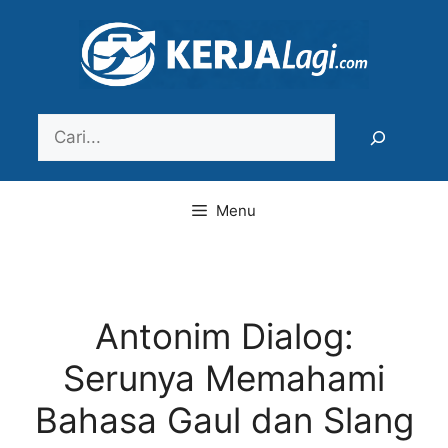
Langsung
ke
isi
Search
Menu
Antonim Dialog:
Serunya Memahami
Bahasa Gaul dan Slang