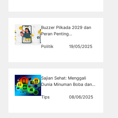
Buzzer Pilkada 2029 dan
Peran Penting
Rajakomen.com Dalam
Mengatasi Disinformasi di
Politik
19/05/2025
Era Digital
Sajian Sehat: Menggali
Dunia Minuman Boba dan
Manfaatnya
Tips
08/06/2025