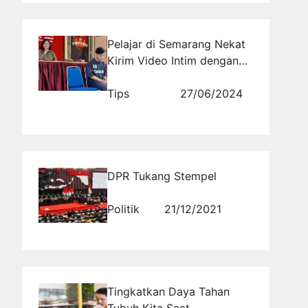
Pelajar di Semarang Nekat
Kirim Video Intim dengan
Pacar ke Ortu Pacar, Minta
Direstui
Tips
27/06/2024
DPR Tukang Stempel
Politik
21/12/2021
Tingkatkan Daya Tahan