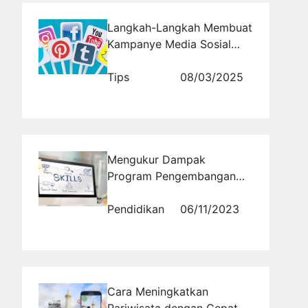
Langkah-Langkah Membuat
Kampanye Media Sosial
yang Sukses untuk
Lembaga Pendidikan
Tips
08/03/2025
Mengukur Dampak
Program Pengembangan
Soft Skill terhadap
Kesuksesan Karier
Pendidikan
06/11/2023
Mahasiswa: Data dan
Temuan Terbaru
Cara Meningkatkan