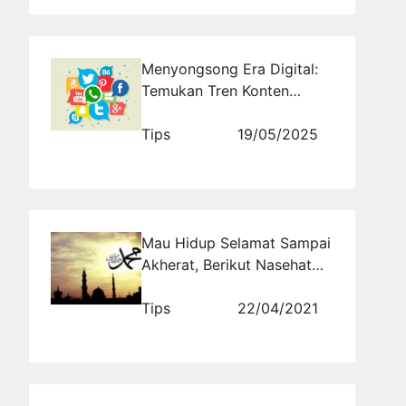
Menyongsong Era Digital:
Temukan Tren Konten
Media Sosial Terbaru
Bersama Jasa Social Media
Tips
19/05/2025
Management dari
Rajakomen.com
Mau Hidup Selamat Sampai
Akherat, Berikut Nasehat
Rasulullah
Tips
22/04/2021