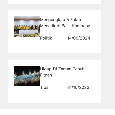
Mengungkap 5 Fakta
Menarik di Balik Kampanye
Partai Golkar yang Harus
Anda Ketahui!
Politik
14/06/2024
Hidup Di Zaman Penuh
Fitnah
Tips
31/10/2023