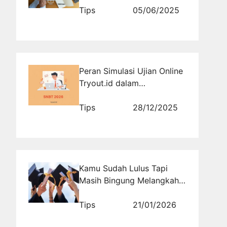
RajaBacklink.com
Tips
05/06/2025
Peran Simulasi Ujian Online
Tryout.id dalam
Membiasakan Siswa
Menghadapi SNBT
Tips
28/12/2025
Kamu Sudah Lulus Tapi
Masih Bingung Melangkah
ke Mana?
Tips
21/01/2026