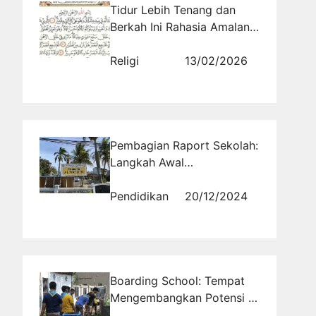
Tidur Lebih Tenang dan
Berkah Ini Rahasia Amalan
Malam yang Sering
Terlupakan
Religi
13/02/2026
Pembagian Raport Sekolah:
Langkah Awal
Meningkatkan Prestasi
Akademik
Pendidikan
20/12/2024
Boarding School: Tempat
Mengembangkan Potensi di
Berbagai Bidang