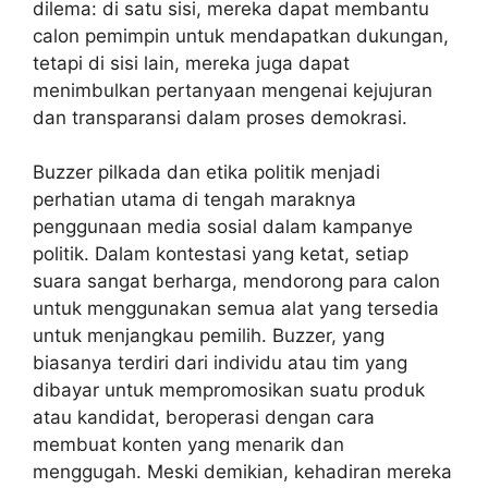
dilema: di satu sisi, mereka dapat membantu
calon pemimpin untuk mendapatkan dukungan,
tetapi di sisi lain, mereka juga dapat
menimbulkan pertanyaan mengenai kejujuran
dan transparansi dalam proses demokrasi.
Buzzer pilkada dan etika politik
menjadi
perhatian utama di tengah maraknya
penggunaan media sosial dalam kampanye
politik. Dalam kontestasi yang ketat, setiap
suara sangat berharga, mendorong para calon
untuk menggunakan semua alat yang tersedia
untuk menjangkau pemilih. Buzzer, yang
biasanya terdiri dari individu atau tim yang
dibayar untuk mempromosikan suatu produk
atau kandidat, beroperasi dengan cara
membuat konten yang menarik dan
menggugah. Meski demikian, kehadiran mereka