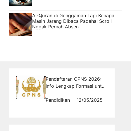
Al-Qur’an di Genggaman Tapi Kenapa
Masih Jarang Dibaca Padahal Scroll
Nggak Pernah Absen
Pendaftaran CPNS 2026:
Info Lengkap Formasi untuk
Lulusan SMA hingga S2
Pendidikan
12/05/2025