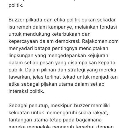
politik.
Buzzer pilkada dan etika politik
bukan sekadar
isu remeh dalam kampanye, melainkan fondasi
untuk mendukung keterbukaan dan
kepercayaan dalam demokrasi. Rajakomen.com
menyadari betapa pentingnya menciptakan
lingkungan yang mengedepankan kejujuran
dalam setiap pesan yang disampaikan kepada
publik. Dalam pilihan dan strategi yang mereka
tawarkan, jelas terlihat tekad untuk menjadikan
etika sebagai pijakan utama dalam setiap
interaksi politik.
Sebagai penutup, meskipun buzzer memiliki
kekuatan untuk memengaruhi suara rakyat,
tantangan utama tetap pada bagaimana
mereka mengelola pengaruh tersebut dengan