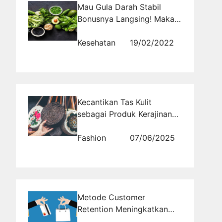
Mau Gula Darah Stabil
Bonusnya Langsing! Makan
7 â€˜Superfoodâ€™ untuk
Diabetesi Berikut Ini
Kesehatan
19/02/2022
Kecantikan Tas Kulit
sebagai Produk Kerajinan
Tangan
Fashion
07/06/2025
Metode Customer
Retention Meningkatkan
Repeat Order Hingga 70%