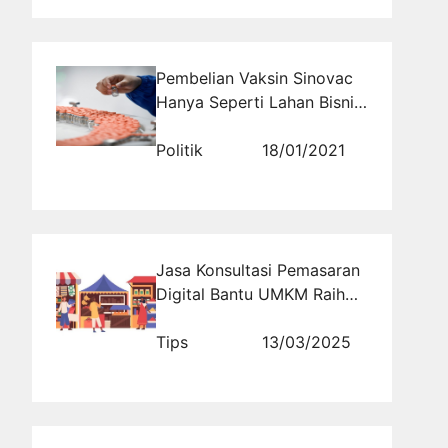
Pembelian Vaksin Sinovac
Hanya Seperti Lahan Bisnis
& Bancakan Korupsi Saja
Politik
18/01/2021
Jasa Konsultasi Pemasaran
Digital Bantu UMKM Raih
Sukses di Dunia Online
Tips
13/03/2025