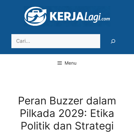
Langsung
ke
isi
Search
Menu
Peran Buzzer dalam
Pilkada 2029: Etika
Politik dan Strategi