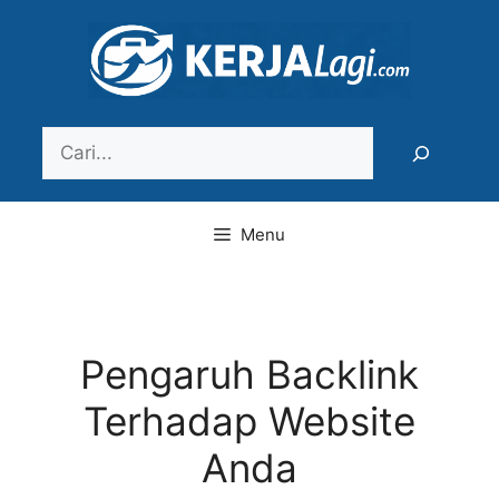
Langsung
ke
isi
Search
Menu
Pengaruh Backlink
Terhadap Website
Anda