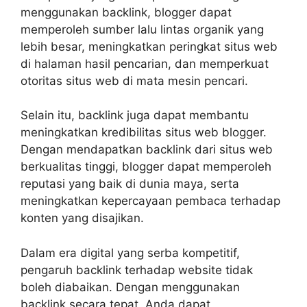
menggunakan backlink, blogger dapat
memperoleh sumber lalu lintas organik yang
lebih besar, meningkatkan peringkat situs web
di halaman hasil pencarian, dan memperkuat
otoritas situs web di mata mesin pencari.
Selain itu, backlink juga dapat membantu
meningkatkan kredibilitas situs web blogger.
Dengan mendapatkan backlink dari situs web
berkualitas tinggi, blogger dapat memperoleh
reputasi yang baik di dunia maya, serta
meningkatkan kepercayaan pembaca terhadap
konten yang disajikan.
Dalam era digital yang serba kompetitif,
pengaruh backlink terhadap website tidak
boleh diabaikan. Dengan menggunakan
backlink secara tepat, Anda dapat