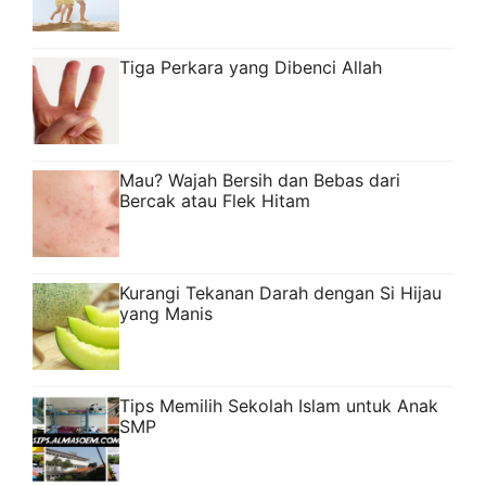
Tiga Perkara yang Dibenci Allah
Mau? Wajah Bersih dan Bebas dari
Bercak atau Flek Hitam
Kurangi Tekanan Darah dengan Si Hijau
yang Manis
Tips Memilih Sekolah Islam untuk Anak
SMP