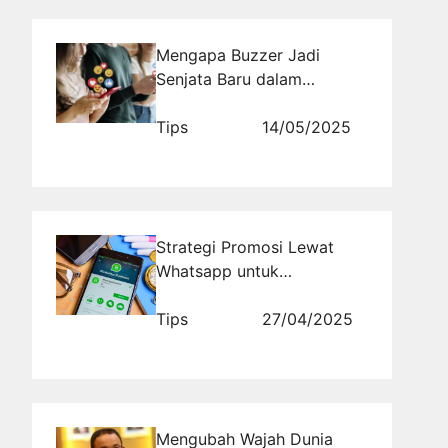
Mengapa Buzzer Jadi
Senjata Baru dalam
Kontestasi Politik Modern?
Tips
14/05/2025
Strategi Promosi Lewat
Whatsapp untuk
Meningkatkan Penjualan
Kilat
Tips
27/04/2025
Mengubah Wajah Dunia