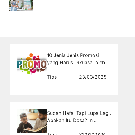
10 Jenis Jenis Promosi
yang Harus Dikuasai oleh
Marketer
Tips
23/03/2025
Sudah Hafal Tapi Lupa Lagi.
Apakah Itu Dosa? Ini
Penjelasan yang Sering
Bikin Gelisah
Tips
31/01/2026