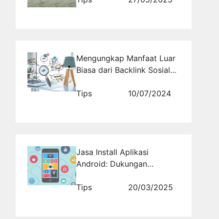
Mengungkap Manfaat Luar
Biasa dari Backlink Sosial
Media untuk Meningkatkan
Peringkat SEO Anda
Tips
10/07/2024
Jasa Install Aplikasi
Android: Dukungan
Teknologi untuk Bisnis
Masa Kini
Tips
20/03/2025