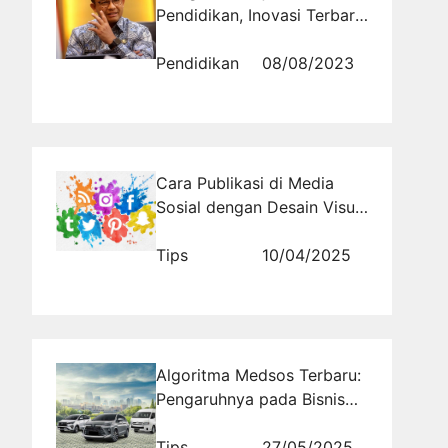
Pendidikan, Inovasi Terbaru
Anies Baswedan untuk
Generasi Muda Indonesia
Pendidikan
08/08/2023
Cara Publikasi di Media
Sosial dengan Desain Visual
yang Memikat
Tips
10/04/2025
Algoritma Medsos Terbaru:
Pengaruhnya pada Bisnis
Rental Mobil
Tips
27/05/2025