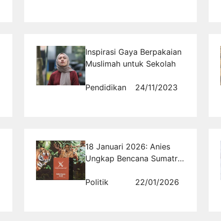
Inspirasi Gaya Berpakaian
Muslimah untuk Sekolah
Pendidikan
24/11/2023
18 Januari 2026: Anies
Ungkap Bencana Sumatra
Dipicu 97% Deforestasi
Legal, 20 Januari 2026
Politik
22/01/2026
Prabowo Merespons
Cabut Izin 28 Perusahaan