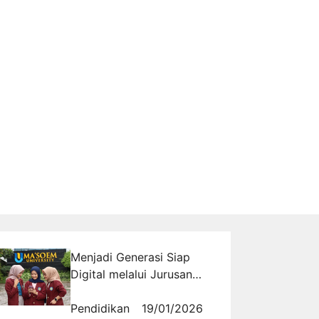
Menjadi Generasi Siap
Digital melalui Jurusan
Informatika Bandung di
Universitas Masoem
Pendidikan
19/01/2026