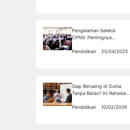
Pengalaman Seleksi
CPNS: Pentingnya
Dukungan Keluarga dan
Teman
Pendidikan
25/04/2025
Siap Bersaing di Dunia
Tanpa Batas? Ini Rahasia
Menguasai Keterampilan
Bahasa Inggris di Era
Pendidikan
10/02/2026
Global