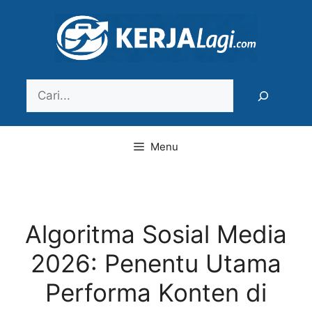
Langsung
ke
isi
Search
Menu
Algoritma Sosial Media
2026: Penentu Utama
Performa Konten di