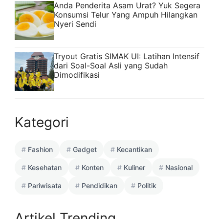
Anda Penderita Asam Urat? Yuk Segera
Konsumsi Telur Yang Ampuh Hilangkan
Nyeri Sendi
Tryout Gratis SIMAK UI: Latihan Intensif
dari Soal-Soal Asli yang Sudah
Dimodifikasi
Kategori
Fashion
Gadget
Kecantikan
Kesehatan
Konten
Kuliner
Nasional
Pariwisata
Pendidikan
Politik
Artikel Trending