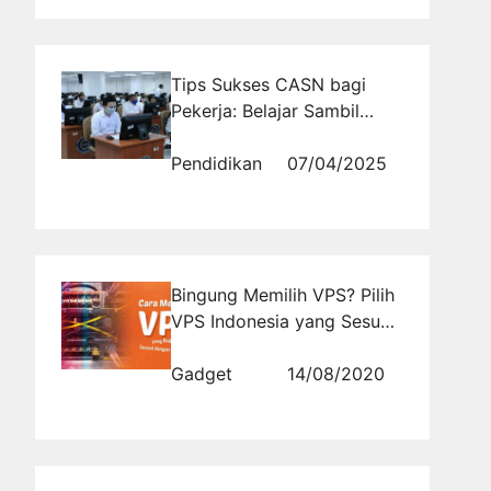
Tips Sukses CASN bagi
Pekerja: Belajar Sambil
Kerja, Bisa!
Pendidikan
07/04/2025
Bingung Memilih VPS? Pilih
VPS Indonesia yang Sesuai
dengan Kebutuhanmu Disini
Gadget
14/08/2020