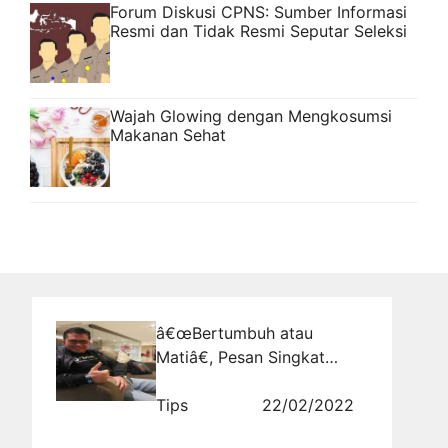
Forum Diskusi CPNS: Sumber Informasi
Resmi dan Tidak Resmi Seputar Seleksi
Wajah Glowing dengan Mengkosumsi
Makanan Sehat
â€œBertumbuh atau
Matiâ€, Pesan Singkat
Penuh Makna untuk
Pengusaha
Tips
22/02/2022