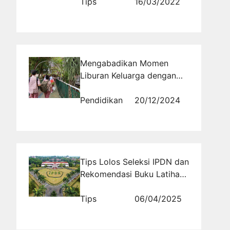
Tips
16/03/2022
Mengabadikan Momen
Liburan Keluarga dengan
Smartphone: Sebuah
Pengalaman Tak Terlupakan
Pendidikan
20/12/2024
di Boarding School Al
Masoem Bandung
Tips Lolos Seleksi IPDN dan
Rekomendasi Buku Latihan
Soal Terbaik
Tips
06/04/2025