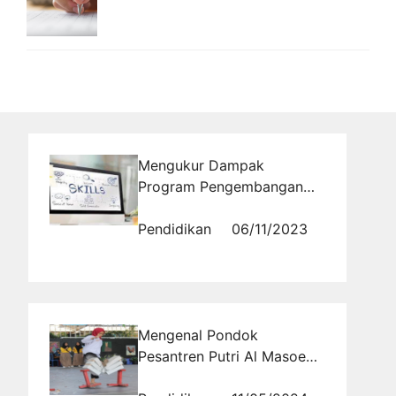
Mengukur Dampak
Program Pengembangan
Soft Skill terhadap
Kesuksesan Karier
Pendidikan
06/11/2023
Mahasiswa: Data dan
Temuan Terbaru
Mengenal Pondok
Pesantren Putri Al Masoem
di Bandung