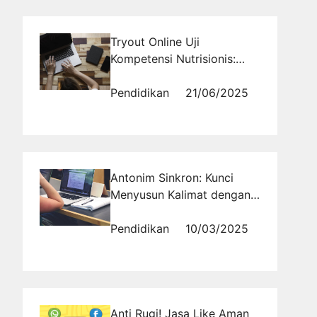
Tryout Online Uji
Kompetensi Nutrisionis:
Persiapkan Diri dengan
Optimal
Pendidikan
21/06/2025
Antonim Sinkron: Kunci
Menyusun Kalimat dengan
Pemahaman yang Tepat
Pendidikan
10/03/2025
Anti Rugi! Jasa Like Aman