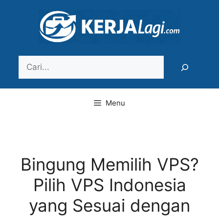
Langsung
ke
isi
Search
Menu
Bingung Memilih VPS?
Pilih VPS Indonesia
yang Sesuai dengan