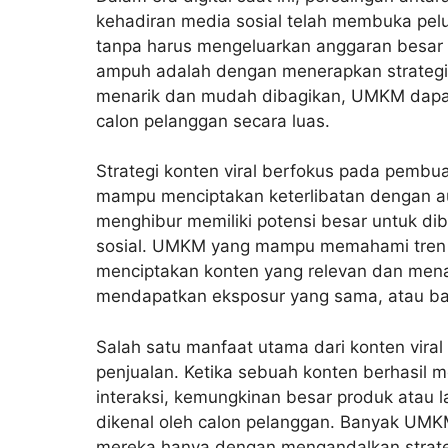
kehadiran media sosial telah membuka pel
tanpa harus mengeluarkan anggaran besar 
ampuh adalah dengan menerapkan strategi 
menarik dan mudah dibagikan, UMKM dapat 
calon pelanggan secara luas.
Strategi konten viral
berfokus pada pembuata
mampu menciptakan keterlibatan dengan aud
menghibur memiliki potensi besar untuk dib
sosial. UMKM yang mampu memahami tren 
menciptakan konten yang relevan dan mena
mendapatkan eksposur yang sama, atau bah
Salah satu manfaat utama dari konten vi
penjualan. Ketika sebuah konten berhasil
interaksi, kemungkinan besar produk atau 
dikenal oleh calon pelanggan. Banyak UMK
mereka hanya dengan mengandalkan strateg