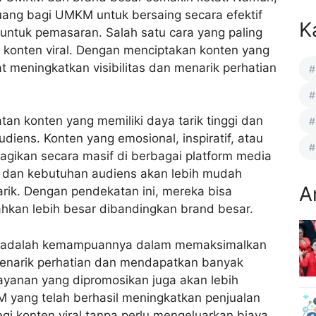
uang bagi UMKM untuk bersaing secara efektif
K
untuk pemasaran. Salah satu cara yang paling
konten viral. Dengan menciptakan konten yang
meningkatkan visibilitas dan menarik perhatian
n konten yang memiliki daya tarik tinggi dan
iens. Konten yang emosional, inspiratif, atau
agikan secara masif di berbagai platform media
dan kebutuhan audiens akan lebih mudah
A
rik. Dengan pendekatan ini, mereka bisa
kan lebih besar dibandingkan brand besar.
ral adalah kemampuannya dalam memaksimalkan
 menarik perhatian dan mendapatkan banyak
layanan yang dipromosikan juga akan lebih
M yang telah berhasil
meningkatkan penjualan
i konten viral tanpa perlu mengeluarkan biaya