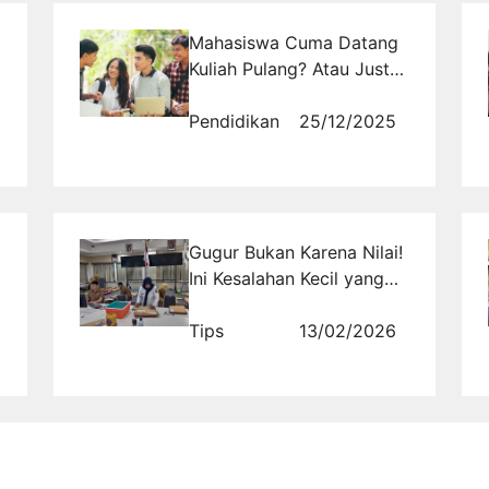
Mahasiswa Cuma Datang
Kuliah Pulang? Atau Justru
Jadi Penggerak Masa
Depan Kampus?
Pendidikan
25/12/2025
Gugur Bukan Karena Nilai!
Ini Kesalahan Kecil yang
Bisa Menghancurkan
Peluang CPNS
Tips
13/02/2026