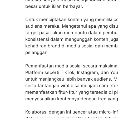
besar untuk iklan berbayar.
Untuk menciptakan konten yang memiliki po
audiens mereka. Mengetahui apa yang disuk
target pasar akan membantu dalam pembuatan
konsistensi dalam mengunggah konten juga
kehadiran brand di media sosial dan mem
pelanggan.
Pemanfaatan media sosial secara maksimal j
Platform seperti TikTok, Instagram, dan 
untuk menjangkau lebih banyak audiens. M
serta tantangan viral bisa menjadi cara efe
memanfaatkan fitur-fitur yang tersedia di
menyesuaikan kontennya dengan tren yan
Kolaborasi dengan influencer atau micro-inf