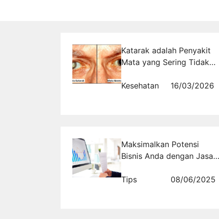
Katarak adalah Penyakit
Mata yang Sering Tidak
disadari Hingga Terlambat
Penanganannya
Kesehatan
16/03/2026
Maksimalkan Potensi
Bisnis Anda dengan Jasa
MC dan Video Editing
Tips
08/06/2025