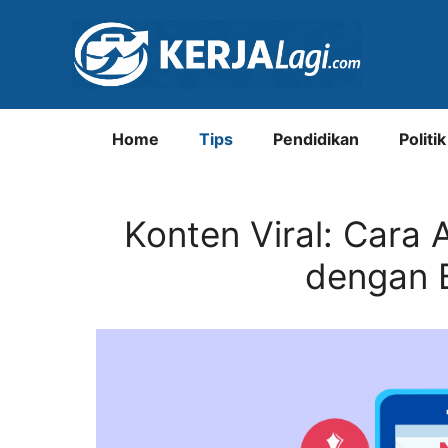
Langsung
ke
isi
Home
Tips
Pendidikan
Politik
Konten Viral: Car
dengan 