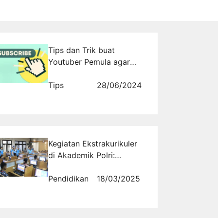
Tips dan Trik buat
Youtuber Pemula agar
Memiliki Banyak Viewer
dan Subscriber di Youtube
Tips
28/06/2024
Kegiatan Ekstrakurikuler
di Akademik Polri:
Mengembangkan Soft
Skills
Pendidikan
18/03/2025