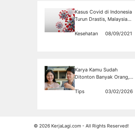
Kasus Covid di Indonesia
Turun Drastis, Malaysia
Terheran-heran
Kesehatan
08/09/2021
Karya Kamu Sudah
Ditonton Banyak Orang,
Tapi Sudah Jadi Uang
Belum?
Tips
03/02/2026
© 2026 KerjaLagi.com - All Rights Reserved!