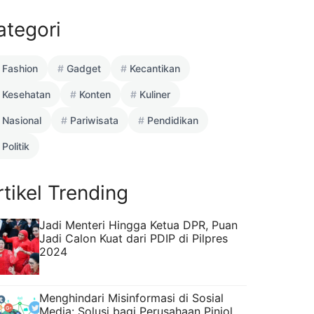
ategori
Fashion
Gadget
Kecantikan
Kesehatan
Konten
Kuliner
Nasional
Pariwisata
Pendidikan
Politik
rtikel Trending
Jadi Menteri Hingga Ketua DPR, Puan
Jadi Calon Kuat dari PDIP di Pilpres
2024
Menghindari Misinformasi di Sosial
Media: Solusi bagi Perusahaan Pinjol