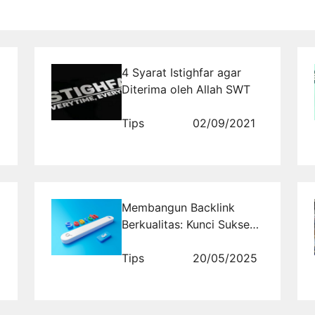
4 Syarat Istighfar agar
Diterima oleh Allah SWT
Tips
02/09/2021
Membangun Backlink
Berkualitas: Kunci Sukses
SEO untuk Website Anda
Tips
20/05/2025