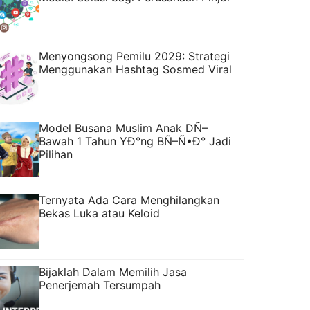
Menyongsong Pemilu 2029: Strategi
Menggunakan Hashtag Sosmed Viral
Model Busana Muslim Anak DÑ–
Bawah 1 Tahun YÐ°ng BÑ–Ñ•Ð° Jadi
Pilihan
Ternyata Ada Cara Menghilangkan
Bekas Luka atau Keloid
Bijaklah Dalam Memilih Jasa
Penerjemah Tersumpah