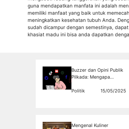
guna mendapatkan manfata ini adalah me
memiliki manfaat yang baik untuk memecah
meningkatkan kesehatan tubuh Anda. Den
sudah dicampur dengan semestinya, dapat 
khasiat madu ini bisa anda dapatkan deng
Buzzer dan Opini Publik
Pilkada: Mengapa
Rajakomen.com Jadi
Solusi Analisis Terpercaya
Politik
15/05/2025
Mengenal Kuliner