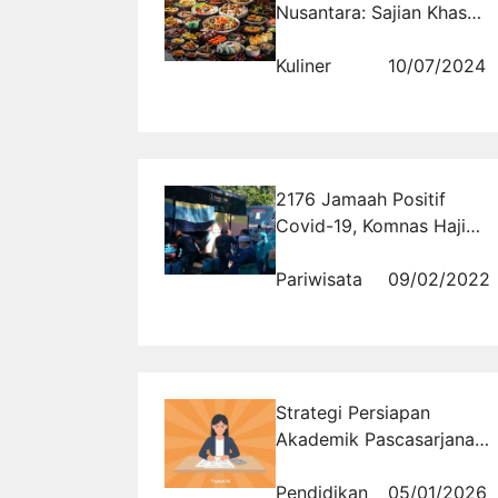
Nusantara: Sajian Khas
dari Sabang hingga
Merauke
Kuliner
10/07/2024
2176 Jamaah Positif
Covid-19, Komnas Haji
dan Umrah Usulkan Tunda
Keberangkatan
Pariwisata
09/02/2022
Strategi Persiapan
Akademik Pascasarjana
S2/S3 Berbasis Latihan di
Tryout.id
Pendidikan
05/01/2026