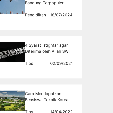
Bandung Terpopuler
Pendidikan
18/07/2024
4 Syarat Istighfar agar
Diterima oleh Allah SWT
Tips
02/09/2021
Cara Mendapatkan
Beasiswa Teknik Korea
dan Studi Di Korea
Selatan Bersama Schoters
Tips
14/04/2022