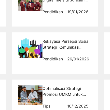
Informatika Bandung di
Universitas Masoem
Pendidikan
19/01/2026
Rekayasa Persepsi Sosial:
Strategi Komunikasi
Efektif untuk Menangkan
Opini Publik di Era Media
Pendidikan
26/01/2026
Baru
Optimalisasi Strategi
Promosi UMKM untuk
Mendorong Pertumbuhan
Bisnis yang Berkelanjutan
Tips
10/12/2025