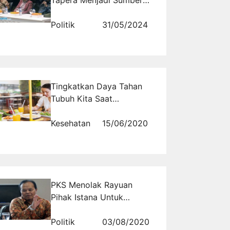
Korupsi Baru
Politik
31/05/2024
Tingkatkan Daya Tahan
Tubuh Kita Saat
Menjalankan New Normal
Kesehatan
15/06/2020
PKS Menolak Rayuan
Pihak Istana Untuk
Berkoalisi Di Kabinet
Jokowi
Politik
03/08/2020