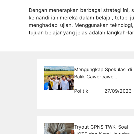
Dengan menerapkan berbagai strategi ini, 
kemandirian mereka dalam belajar, tetapi j
menghadapi ujian. Menggunakan teknologi,
tujuan belajar yang jelas adalah langkah-l
Mengungkap Spekulasi di
Balik Cawe-cawe
Presiden, Menutupi
Kejahatan atau Tindakan
Politik
27/09/2023
Korupsi?
Tryout CPNS TWK: Soal
HOTS dan Kunci Jawaban