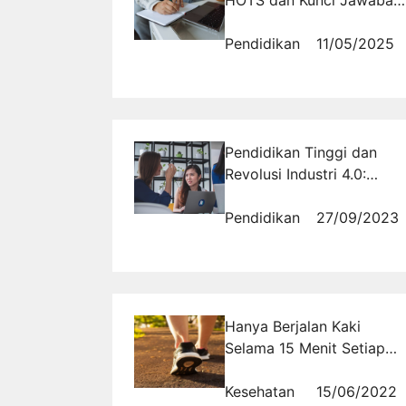
Berdasarkan Kisi-Kisi
Resmi
Pendidikan
11/05/2025
Pendidikan Tinggi dan
Revolusi Industri 4.0:
Mempersiapkan
Mahasiswa untuk Dunia
Pendidikan
27/09/2023
Kerja
Hanya Berjalan Kaki
Selama 15 Menit Setiap
Hari, Ternyata Dapat
Membuat Panjang Umur
Kesehatan
15/06/2022