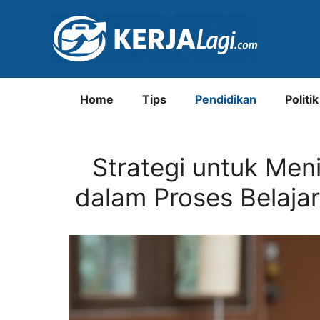
Langsung
ke
isi
Home
Tips
Pendidikan
Politik
Strategi untuk Men
dalam Proses Belaja