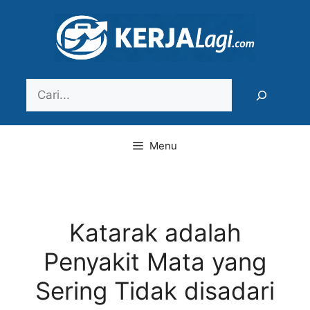
Langsung
ke
isi
Search
Menu
Katarak adalah
Penyakit Mata yang
Sering Tidak disadari