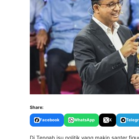
Share:
Facebook
WhatsApp
X
Teleg
Di Tengah isu politik yang makin santer fi