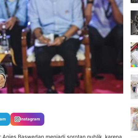
ram
Instagram
gur Anies Baswedan menjadi sorotan publik, karena