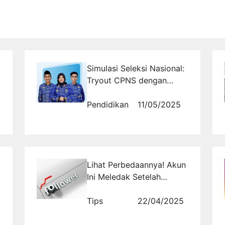
Simulasi Seleksi Nasional:
Tryout CPNS dengan
Ranking Nasional yang
Mirip CAT BKN
Pendidikan
11/05/2025
Lihat Perbedaannya! Akun
Ini Meledak Setelah
Menggunakan Jasa Naik
Follower
Tips
22/04/2025