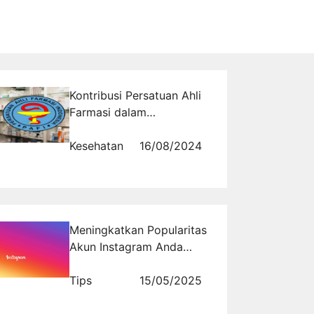
Kontribusi Persatuan Ahli
Farmasi dalam
Meningkatkan Kesehatan
Lokal
Kesehatan
16/08/2024
Meningkatkan Popularitas
Akun Instagram Anda
dengan Jasa Followers
Instagram Tertarget dari
Tips
15/05/2025
Rajakomen.com