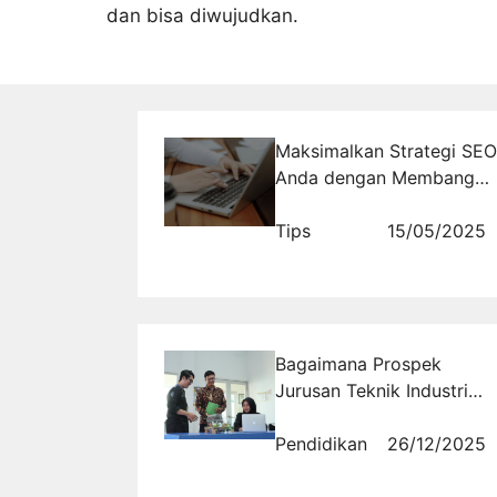
dan bisa diwujudkan.
Maksimalkan Strategi SEO
Anda dengan Membangun
Backlink Melalui Podcast
Tips
15/05/2025
Bagaimana Prospek
Jurusan Teknik Industri
Dalam Menghadapi
Persaingan Kerja Di Era
Pendidikan
26/12/2025
Revolusi Industri