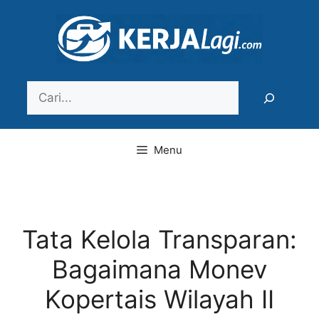
Langsung
ke
isi
Search
Menu
Tata Kelola Transparan:
Bagaimana Monev
Kopertais Wilayah II