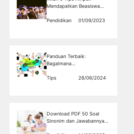
Mendapatkan Beasiswa
Saat SMA!
Pendidikan
01/09/2023
Panduan Terbaik:
Bagaimana
Mempromosikan Property
Anda dengan Cepat dan
Tips
28/06/2024
Efektif Melalui Internet!
Download PDF 50 Soal
Sinonim dan Jawabannya
Gratis