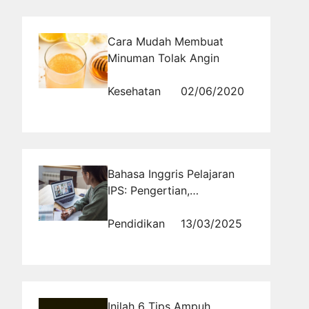
Cara Mudah Membuat
Minuman Tolak Angin
Kesehatan
02/06/2020
Bahasa Inggris Pelajaran
IPS: Pengertian,
Terjemahan, dan Contoh
Kalimat
Pendidikan
13/03/2025
Inilah 6 Tips Ampuh