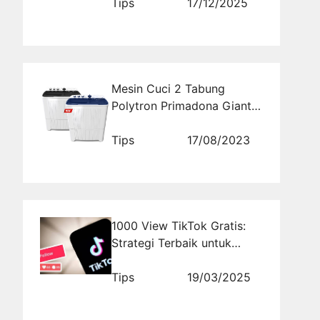
Ribuan Audiens
Tips
17/12/2025
Mesin Cuci 2 Tabung
Polytron Primadona Giant
Akan Mengubah Cara Anda
Mencuci
Tips
17/08/2023
1000 View TikTok Gratis:
Strategi Terbaik untuk
Pemula dan Pro
Tips
19/03/2025