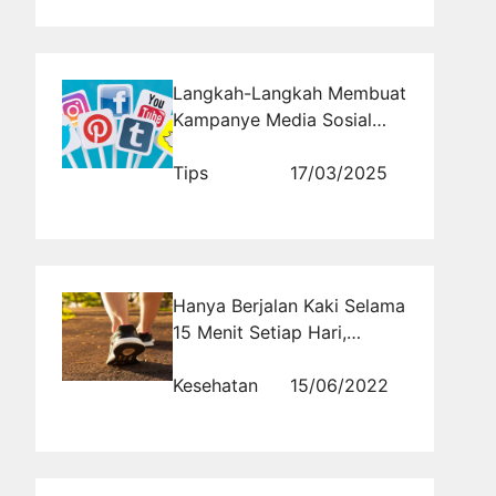
Langkah-Langkah Membuat
Kampanye Media Sosial
yang Berkelanjutan dan
Konsisten
Tips
17/03/2025
Hanya Berjalan Kaki Selama
15 Menit Setiap Hari,
Ternyata Dapat Membuat
Panjang Umur dan Dapat
Kesehatan
15/06/2022
Hal Baik ini