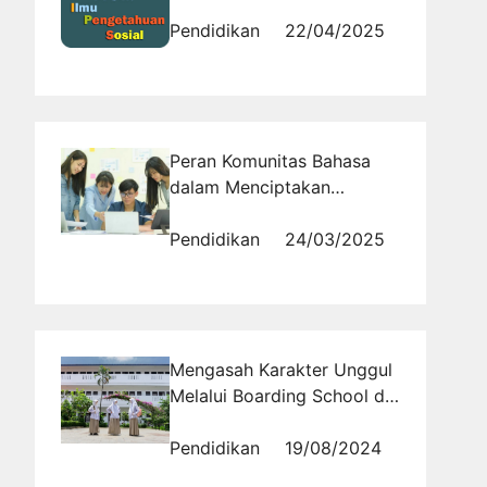
Langsung Aja di Tryout
Online!
Pendidikan
22/04/2025
Peran Komunitas Bahasa
dalam Menciptakan
Antonim Baru
Pendidikan
24/03/2025
Mengasah Karakter Unggul
Melalui Boarding School di
Bandung: Sebuah Sorotan
Terhadap Sekolah Asrama
Pendidikan
19/08/2024
Al Masoem