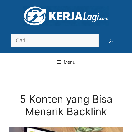
Langsung
ke
isi
Search
Menu
5 Konten yang Bisa
Menarik Backlink