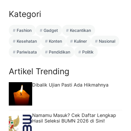
Kategori
Fashion
Gadget
Kecantikan
Kesehatan
Konten
Kuliner
Nasional
Pariwisata
Pendidikan
Politik
Artikel Trending
Dibalik Ujian Pasti Ada Hikmahnya
Namamu Masuk? Cek Daftar Lengkap
Hasil Seleksi BUMN 2026 di Sini!