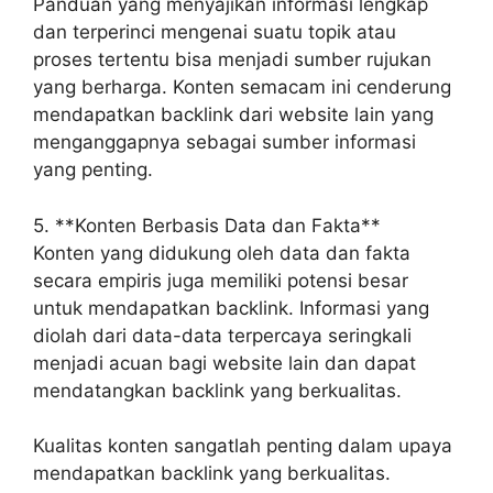
Panduan yang menyajikan informasi lengkap
dan terperinci mengenai suatu topik atau
proses tertentu bisa menjadi sumber rujukan
yang berharga. Konten semacam ini cenderung
mendapatkan backlink dari website lain yang
menganggapnya sebagai sumber informasi
yang penting.
5. **Konten Berbasis Data dan Fakta**
Konten yang didukung oleh data dan fakta
secara empiris juga memiliki potensi besar
untuk mendapatkan backlink. Informasi yang
diolah dari data-data terpercaya seringkali
menjadi acuan bagi website lain dan dapat
mendatangkan backlink yang berkualitas.
Kualitas konten sangatlah penting dalam upaya
mendapatkan backlink yang berkualitas.