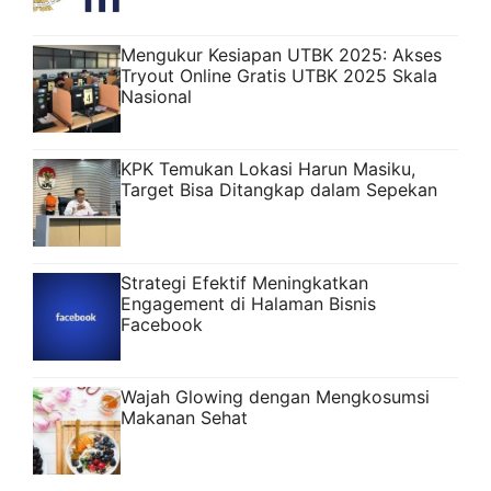
Mengukur Kesiapan UTBK 2025: Akses
Tryout Online Gratis UTBK 2025 Skala
Nasional
KPK Temukan Lokasi Harun Masiku,
Target Bisa Ditangkap dalam Sepekan
Strategi Efektif Meningkatkan
Engagement di Halaman Bisnis
Facebook
Wajah Glowing dengan Mengkosumsi
Makanan Sehat