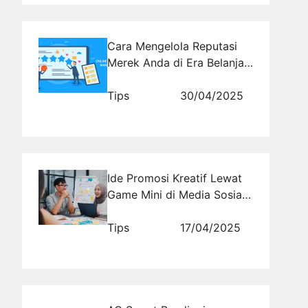
Cara Mengelola Reputasi
Merek Anda di Era Belanja
Online yang Kompetitif
Tips
30/04/2025
Ide Promosi Kreatif Lewat
Game Mini di Media Sosial
yang Bikin Ketagihan
Tips
17/04/2025