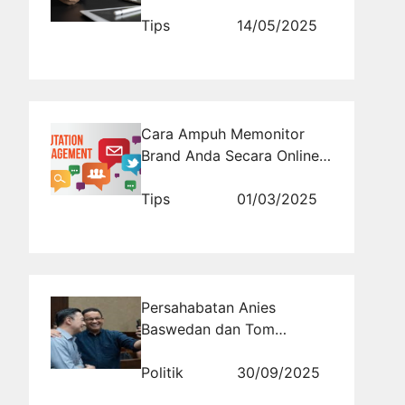
Bukan Sekadar Kata Kunci
Tips
14/05/2025
Cara Ampuh Memonitor
Brand Anda Secara Online
dengan RajaMonitoring.com
Tips
01/03/2025
Persahabatan Anies
Baswedan dan Tom
Lembong Menarik Perhatian
Publik
Politik
30/09/2025