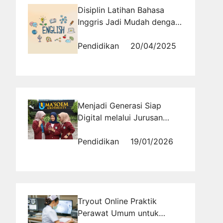
Disiplin Latihan Bahasa
Inggris Jadi Mudah dengan
Tryout Harian Ini!
Pendidikan
20/04/2025
Menjadi Generasi Siap
Digital melalui Jurusan
Informatika Bandung di
Universitas Masoem
Pendidikan
19/01/2026
Tryout Online Praktik
Perawat Umum untuk