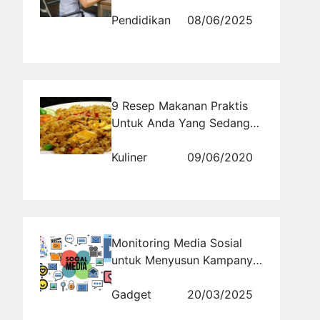
Persiapan UKOM yang
Efektif
Pendidikan
08/06/2025
9 Resep Makanan Praktis
Untuk Anda Yang Sedang
Sibuk
Kuliner
09/06/2020
Monitoring Media Sosial
untuk Menyusun Kampanye
yang Lebih Relevan dan
Efektif
Gadget
20/03/2025