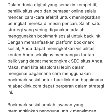
Dalam dunia digital yang semakin kompetitif,
pemilik situs web dan pemasar online selalu
mencari cara-cara efektif untuk meningkatkan
peringkat mereka di mesin pencari. Salah satu
strategi yang sering digunakan adalah
menggunakan bookmark sosial untuk backlink.
Dengan memanfaatkan platform bookmark
sosial, Anda dapat meningkatkan visibilitas
konten Anda sekaligus membangun tautan
balik yang dapat mendongkrak SEO situs Anda.
Maka, mari kita eksplorasi lebih dalam
mengenai bagaimana cara menggunakan
bookmark sosial untuk backlink dan bagaimana
rajabacklink.com dapat berperan dalam strategi
ini.
Bookmark sosial adalah layanan yang
memungkinkan pengguna untuk menyimpan,