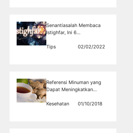
Senantiasalah Membaca
Istighfar, Ini 6
Keutamaannya, Dapat
Membuka Pintu Rezeki
Tips
02/02/2022
yang Berkah
Referensi Minuman yang
Dapat Meningkatkan
Stamina Pria
Kesehatan
01/10/2018