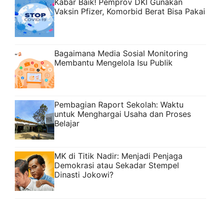
Kabar Baik! Pemprov DKI Gunakan
Vaksin Pfizer, Komorbid Berat Bisa Pakai
Bagaimana Media Sosial Monitoring
Membantu Mengelola Isu Publik
Pembagian Raport Sekolah: Waktu
untuk Menghargai Usaha dan Proses
Belajar
MK di Titik Nadir: Menjadi Penjaga
Demokrasi atau Sekadar Stempel
Dinasti Jokowi?