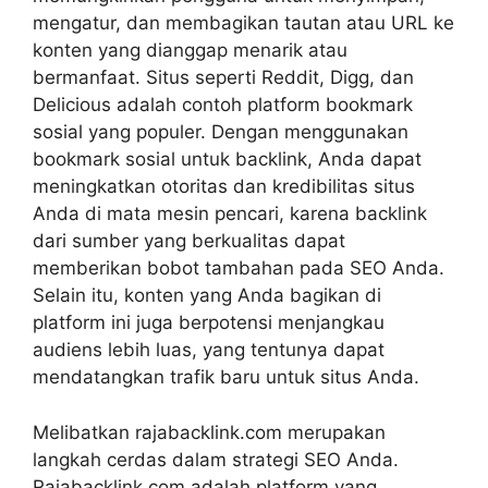
mengatur, dan membagikan tautan atau URL ke
konten yang dianggap menarik atau
bermanfaat. Situs seperti Reddit, Digg, dan
Delicious adalah contoh platform bookmark
sosial yang populer. Dengan menggunakan
bookmark sosial untuk backlink, Anda dapat
meningkatkan otoritas dan kredibilitas situs
Anda di mata mesin pencari, karena backlink
dari sumber yang berkualitas dapat
memberikan bobot tambahan pada SEO Anda.
Selain itu, konten yang Anda bagikan di
platform ini juga berpotensi menjangkau
audiens lebih luas, yang tentunya dapat
mendatangkan trafik baru untuk situs Anda.
Melibatkan rajabacklink.com merupakan
langkah cerdas dalam strategi SEO Anda.
Rajabacklink.com adalah platform yang