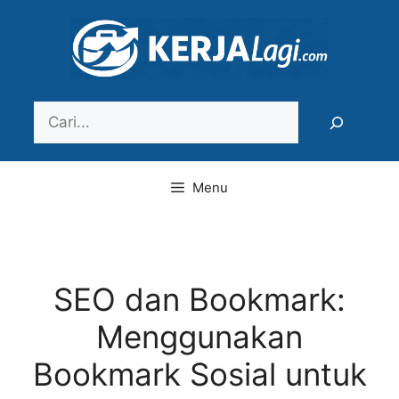
Langsung
ke
isi
Search
Menu
SEO dan Bookmark:
Menggunakan
Bookmark Sosial untuk