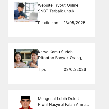
Website Tryout Online
SNBT Terbaik untuk
Pemula: Panduan Belajar
Efektif dari Nol
Pendidikan
13/05/2025
Karya Kamu Sudah
Ditonton Banyak Orang,
Tapi Sudah Jadi Uang
Belum?
Tips
03/02/2026
Mengenal Lebih Dekat
Profil Nasyirul Falah Amru