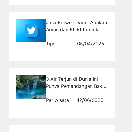
Jasa Retweet Viral: Apakah
Aman dan Efektif untuk
Akun Bisnis?
Tips
05/04/2025
3 Air Terjun di Dunia Ini
Punya Pemandangan Bak Di
Dunia Berbeda
Pariwisata
12/06/2020