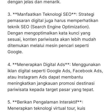
dengan jelas dan menarik.
3. **Manfaatkan Teknologi SEO**: Strategi
pemasaran digital juga harus memperhatikan
teknik SEO (Search Engine Optimization).
Dengan mengoptimalkan kata kunci yang
sesuai, konten pariwisata akan lebih mudah
ditemukan melalui mesin pencari seperti
Google.
4. **Menerapkan Digital Ads**: Menggunakan
iklan digital seperti Google Ads, Facebook Ads,
atau Instagram Ads dapat membantu
meningkatkan jangkauan promosi destinasi
pariwisata kepada target pasar yang tepat.
5. **Berikan Pengalaman Interaktif**:
Menerapkan teknologi virtual tour, kuis