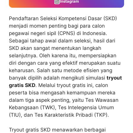
Instagram
Pendaftaran Seleksi Kompetensi Dasar (SKD)
menjadi momen penting bagi para calon
pegawai negeri sipil (CPNS) di Indonesia.
Sebagai tahap awal dalam seleksi, hasil dari
SKD akan sangat menentukan langkah
selanjutnya. Oleh karena itu, mempersiapkan
diri dengan cara yang efektif merupakan suatu
keharusan. Salah satu metode efisien yang
banyak dipilih adalah mengikuti simulasi
tryout
gratis SKD
. Melalui tryout gratis ini, calon
peserta bisa mengasah kemampuan mereka
dalam tiga aspek penting, yaitu Tes Wawasan
Kebangsaan (TWK), Tes Intelegensia Umum
(TIU), dan Tes Karakteristik Pribadi (TKP).
Tryout gratis SKD menawarkan berbagai