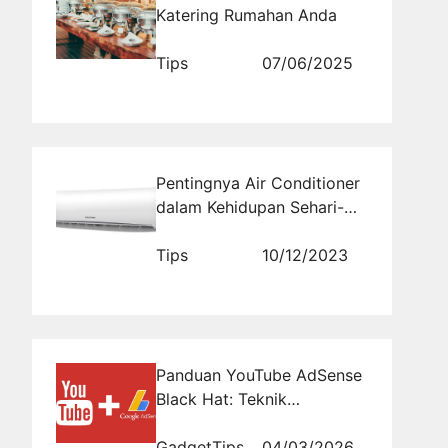
Katering Rumahan Anda
Tips
07/06/2025
Pentingnya Air Conditioner
dalam Kehidupan Sehari-
hari
Tips
10/12/2023
Panduan YouTube AdSense
Black Hat: Teknik
Manipulasi Klik via
RajaKomen.com
Gadget
Tips
04/03/2026