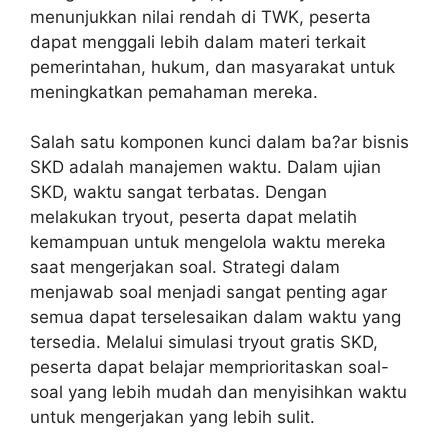
menunjukkan nilai rendah di TWK, peserta
dapat menggali lebih dalam materi terkait
pemerintahan, hukum, dan masyarakat untuk
meningkatkan pemahaman mereka.
Salah satu komponen kunci dalam ba?ar bisnis
SKD adalah manajemen waktu. Dalam ujian
SKD, waktu sangat terbatas. Dengan
melakukan tryout, peserta dapat melatih
kemampuan untuk mengelola waktu mereka
saat mengerjakan soal. Strategi dalam
menjawab soal menjadi sangat penting agar
semua dapat terselesaikan dalam waktu yang
tersedia. Melalui simulasi tryout gratis SKD,
peserta dapat belajar memprioritaskan soal-
soal yang lebih mudah dan menyisihkan waktu
untuk mengerjakan yang lebih sulit.