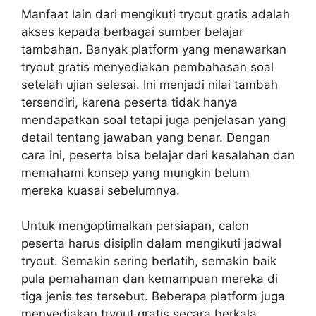
Manfaat lain dari mengikuti tryout gratis adalah
akses kepada berbagai sumber belajar
tambahan. Banyak platform yang menawarkan
tryout gratis menyediakan pembahasan soal
setelah ujian selesai. Ini menjadi nilai tambah
tersendiri, karena peserta tidak hanya
mendapatkan soal tetapi juga penjelasan yang
detail tentang jawaban yang benar. Dengan
cara ini, peserta bisa belajar dari kesalahan dan
memahami konsep yang mungkin belum
mereka kuasai sebelumnya.
Untuk mengoptimalkan persiapan, calon
peserta harus disiplin dalam mengikuti jadwal
tryout. Semakin sering berlatih, semakin baik
pula pemahaman dan kemampuan mereka di
tiga jenis tes tersebut. Beberapa platform juga
menyediakan tryout gratis secara berkala,