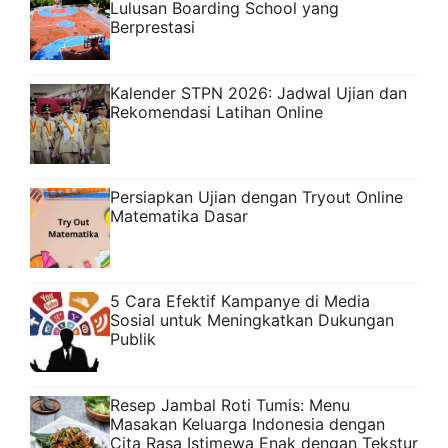
Lulusan Boarding School yang
Berprestasi
Kalender STPN 2026: Jadwal Ujian dan
Rekomendasi Latihan Online
Persiapkan Ujian dengan Tryout Online
Matematika Dasar
5 Cara Efektif Kampanye di Media
Sosial untuk Meningkatkan Dukungan
Publik
Resep Jambal Roti Tumis: Menu
Masakan Keluarga Indonesia dengan
Cita Rasa Istimewa Enak dengan Tekstur