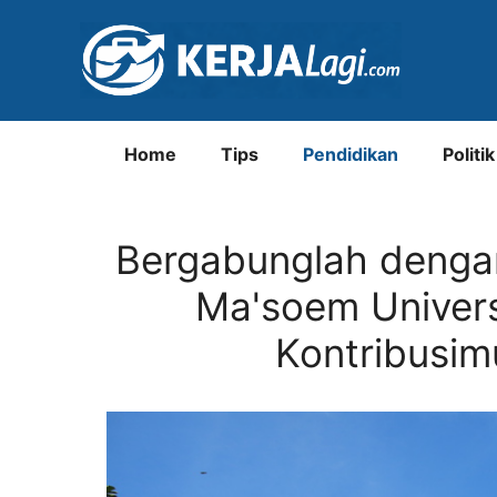
Langsung
ke
isi
Home
Tips
Pendidikan
Politik
Bergabunglah dengan 
Ma'soem Univers
Kontribusim