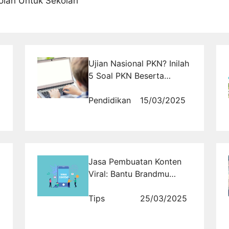
kolah Untuk Sekolah"
Ujian Nasional PKN? Inilah
5 Soal PKN Beserta
Jawabannya yang Wajib
Kamu Pelajari
Pendidikan
15/03/2025
Jasa Pembuatan Konten
Viral: Bantu Brandmu
Dikenal Lebih Luas!
Tips
25/03/2025