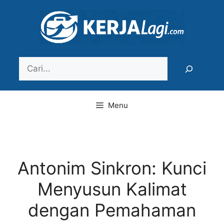
Langsung
ke
isi
Search
Menu
Antonim Sinkron: Kunci
Menyusun Kalimat
dengan Pemahaman