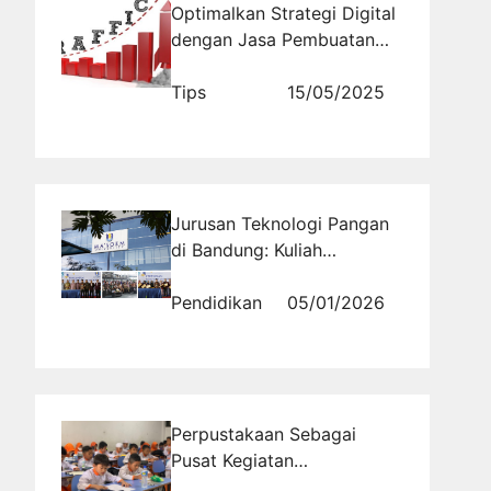
Optimalkan Strategi Digital
dengan Jasa Pembuatan
Website dan Backlink
Tips
15/05/2025
Jurusan Teknologi Pangan
di Bandung: Kuliah
Terjangkau dengan Bekal
Keahlian dan Jiwa
Pendidikan
05/01/2026
Wirausaha
Perpustakaan Sebagai
Pusat Kegiatan
Ekstrakurikuler di SMA