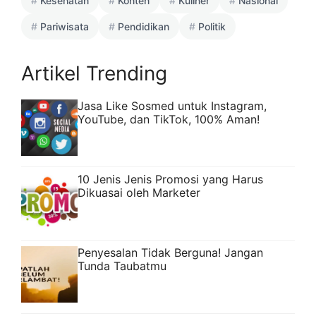
Kesehatan
Konten
Kuliner
Nasional
Pariwisata
Pendidikan
Politik
Artikel Trending
Jasa Like Sosmed untuk Instagram,
YouTube, dan TikTok, 100% Aman!
10 Jenis Jenis Promosi yang Harus
Dikuasai oleh Marketer
Penyesalan Tidak Berguna! Jangan
Tunda Taubatmu