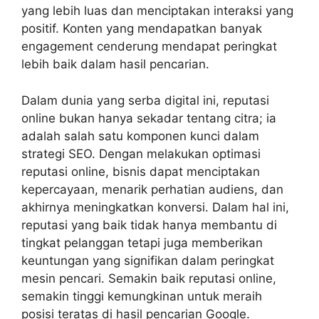
yang lebih luas dan menciptakan interaksi yang
positif. Konten yang mendapatkan banyak
engagement cenderung mendapat peringkat
lebih baik dalam hasil pencarian.
Dalam dunia yang serba digital ini, reputasi
online bukan hanya sekadar tentang citra; ia
adalah salah satu komponen kunci dalam
strategi SEO. Dengan melakukan optimasi
reputasi online, bisnis dapat menciptakan
kepercayaan, menarik perhatian audiens, dan
akhirnya meningkatkan konversi. Dalam hal ini,
reputasi yang baik tidak hanya membantu di
tingkat pelanggan tetapi juga memberikan
keuntungan yang signifikan dalam peringkat
mesin pencari. Semakin baik reputasi online,
semakin tinggi kemungkinan untuk meraih
posisi teratas di hasil pencarian Google.