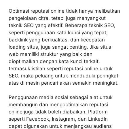
Optimasi reputasi online tidak hanya melibatkan
pengelolaan citra, tetapi juga menyangkut
teknik SEO yang efektif. Beberapa teknik SEO,
seperti penggunaan kata kunci yang tepat,
backlink yang berkualitas, dan kecepatan
loading situs, juga sangat penting. Jika situs
web memiliki struktur yang baik dan
dioptimalkan dengan kata kunci terkait,
termasuk istilah seperti reputasi online untuk
SEO, maka peluang untuk menduduki peringkat
atas di mesin pencari akan semakin meningkat.
Penggunaan media sosial sebagai alat untuk
membangun dan mengoptimalkan reputasi
online juga tidak boleh diabaikan. Platform
seperti Facebook, Instagram, dan LinkedIn
dapat digunakan untuk menjangkau audiens