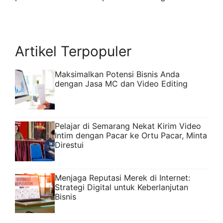
Artikel Terpopuler
Maksimalkan Potensi Bisnis Anda
dengan Jasa MC dan Video Editing
Pelajar di Semarang Nekat Kirim Video
Intim dengan Pacar ke Ortu Pacar, Minta
Direstui
Menjaga Reputasi Merek di Internet:
Strategi Digital untuk Keberlanjutan
Bisnis