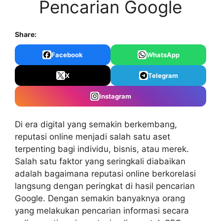
Pencarian Google
Share:
Facebook
WhatsApp
X
Telegram
Instagram
Di era digital yang semakin berkembang,
reputasi online menjadi salah satu aset
terpenting bagi individu, bisnis, atau merek.
Salah satu faktor yang seringkali diabaikan
adalah bagaimana reputasi online berkorelasi
langsung dengan peringkat di hasil pencarian
Google. Dengan semakin banyaknya orang
yang melakukan pencarian informasi secara